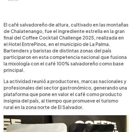
Resumen del artículo:
0:00
►
El Coffee Cocktail Challenge 2025 celebró su
Escuchar artículo
El café salvadoreño de altura, cultivado en las montañas
gran final en el Hotel EntrePinos, Chalatenango,
de Chalatenango, fue el ingrediente estrella en la gran
reuniendo a siete duplas de baristas y bartenders
final del Coffee Cocktail Challenge 2025, realizada en
que crearon cocteles con café 100 %
el Hotel EntrePinos, en el municipio de La Palma.
salvadoreño, cultivado en La Palma. Carlos Zúñiga
Bartenders y baristas de distintas zonas del país
y Marcela Córdoba obtuvieron el primer lugar con
participaron en esta competencia nacional que fusiona
una propuesta inspirada en el ciclo del café,
la mixología con el café 100% salvadoreño como base
desde la mica hasta la casa. El evento,
principal.
respaldado por marcas nacionales, impulsa el
turismo rural, la cultura cafetalera y el talento
La actividad reunió a productores, marcas nacionales y
joven. Esta segunda edición consolidó la
profesionales del sector gastronómico, generando una
competencia como una plataforma que
plataforma que pone en valor el café como producto
promueve la innovación, la identidad y el
insignia del país, al tiempo que promueve el turismo
desarrollo del café como producto nacional.
rural en la zona norte de El Salvador.