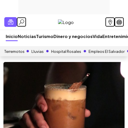
Inicio
Noticias
Turismo
Dinero y negocios
Vida
Entretenim
Terremotos
Lluvias
Hospital Rosales
Empleos El Salvador