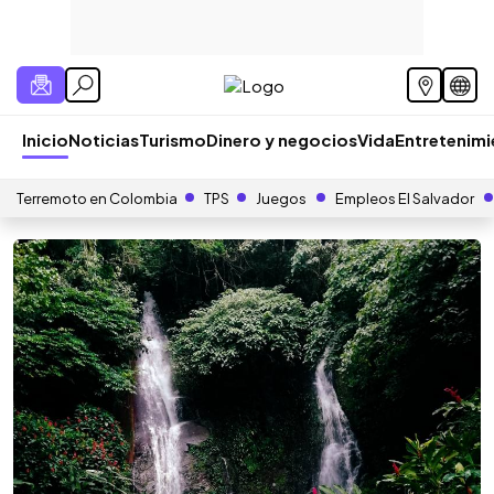
Inicio
Noticias
Turismo
Dinero y negocios
Vida
Entretenim
Terremoto en Colombia
TPS
Juegos
Empleos El Salvador