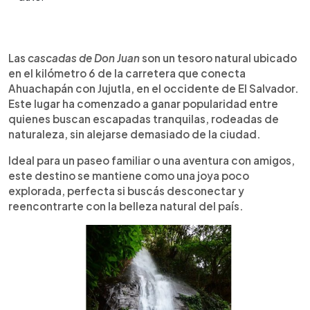
Resumen del artículo:
0:00
►
En las montañas de Ahuachapán, sobre la
Escuchar artículo
Las
cascadas de Don Juan
son un tesoro natural ubicado
carretera hacia Jujutla, se esconden las cascadas
en el kilómetro 6 de la carretera que conecta
de Don Juan: un destino natural ideal para quienes
Ahuachapán con Jujutla, en el occidente de El Salvador.
buscan aventura y tranquilidad. A solo 10 minutos
Este lugar ha comenzado a ganar popularidad entre
de caminata desde la vía principal, estas caídas
quienes buscan escapadas tranquilas, rodeadas de
de agua de 30 metros forman pozas perfectas
naturaleza, sin alejarse demasiado de la ciudad.
para refrescarse. La entrada cuesta $3 y el
parqueo $1. El lugar cuenta con restaurante,
Ideal para un paseo familiar o una aventura con amigos,
aunque podés llevar tus propios alimentos. No se
este destino se mantiene como una joya poco
necesita vehículo 4x4 y el acceso es apto para
explorada, perfecta si buscás desconectar y
toda la familia. Además, podés complementar la
reencontrarte con la belleza natural del país.
visita con un paseo por Ataco o Apaneca,
ubicados muy cerca del sitio.