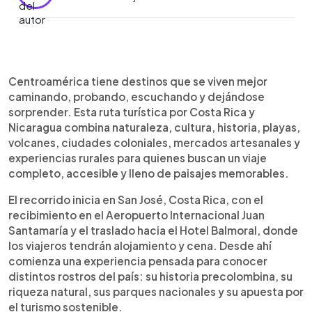
Resumen del artículo:
0:00
►
Costa Rica y Nicaragua se unen en una ruta
Escuchar artículo
Centroamérica tiene destinos que se viven mejor
turística ideal para quienes buscan naturaleza,
caminando, probando, escuchando y dejándose
cultura y aventura en Centroamérica. El recorrido
sorprender. Esta ruta turística por Costa Rica y
incluye volcanes, parques nacionales, playas del
Nicaragua combina naturaleza, cultura, historia, playas,
Caribe, caminatas por senderos, snorkel en
volcanes, ciudades coloniales, mercados artesanales y
Cahuita, aguas termales en Arenal, puentes
experiencias rurales para quienes buscan un viaje
colgantes, fincas sostenibles y visitas a ciudades
completo, accesible y lleno de paisajes memorables.
llenas de historia. En Nicaragua, Granada, Masaya,
Managua y León muestran el encanto colonial, los
El recorrido inicia en San José, Costa Rica, con el
mercados artesanales y la riqueza cultural del
recibimiento en el Aeropuerto Internacional Juan
país. Este viaje permite descubrir dos destinos
Santamaría y el traslado hacia el Hotel Balmoral, donde
cercanos, diversos y llenos de experiencias para
los viajeros tendrán alojamiento y cena. Desde ahí
disfrutar paisajes, gastronomía, tradición y
comienza una experiencia pensada para conocer
contacto directo con la naturaleza tropical.
distintos rostros del país: su historia precolombina, su
riqueza natural, sus parques nacionales y su apuesta por
el turismo sostenible.