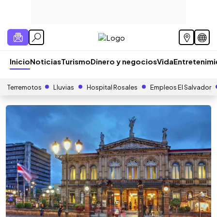
Inicio
Noticias
Turismo
Dinero y negocios
Vida
Entretenim
Terremotos
Lluvias
Hospital Rosales
Empleos El Salvador