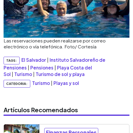
Las reservaciones pueden realizarse por correo
electrónico o vía telefónica. Foto/ Cortesía
El Salvador
|
Instituto Salvadoreño de
TAGS:
Pensiones
|
Pensiones
|
Playa Costa del
Sol
|
Turismo
|
Turismo de sol y playa
Turismo
|
Playas y sol
CATEGORIA:
Artículos Recomendados
Finanzas Personales