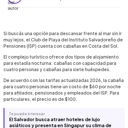
Resumen del artículo:
0:00
►
El Club de Playa del Instituto Salvadoreño de
Escuchar artículo
Si buscás una opción para descansar frente al mar sin ir
Pensiones (ISP), ubicado en Costa del Sol, publicó
muy lejos, el Club de Playa del Instituto Salvadoreño de
las tarifas actualizadas al 20 de mayo de 2026
Pensiones (ISP) cuenta con cabañas en Costa del Sol.
para sus cabañas de estadía nocturna. Las
El complejo turístico ofrece dos tipos de alojamiento
cabañas para cuatro personas cuestan $60 para
pensionados, afiliados y empleados, y $100 para
para estadía nocturna: cabañas con capacidad para
particulares. Las de siete personas tienen un
cuatro personas y cabañas para siete huéspedes.
precio de $100 para afiliados y $150 para
De acuerdo con las tarifas actualizadas 2026, la cabaña
particulares. El complejo cuenta con tres
para cuatro personas tiene un costo de $60 por noche
unidades de cada tipo y permite reservaciones
para afiliados, pensionados y empleados del ISP. Para
mediante el correo reserva@isp.gob.sv o al
número 6200-2790. El parqueo se paga por
particulares, el precio es de $100.
separado y tiene un costo adicional.
Te puede interesar:
El Salvador busca atraer hoteles de lujo
asiáticos y presenta en Singapur su clima de