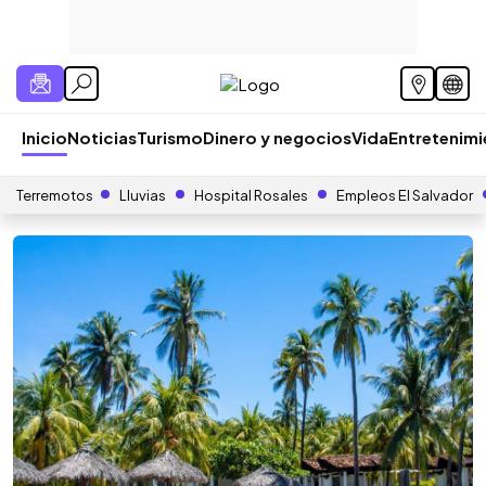
Inicio
Noticias
Turismo
Dinero y negocios
Vida
Entretenim
Terremotos
Lluvias
Hospital Rosales
Empleos El Salvador