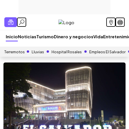
Inicio
Noticias
Turismo
Dinero y negocios
Vida
Entretenim
Terremotos
Lluvias
Hospital Rosales
Empleos El Salvador