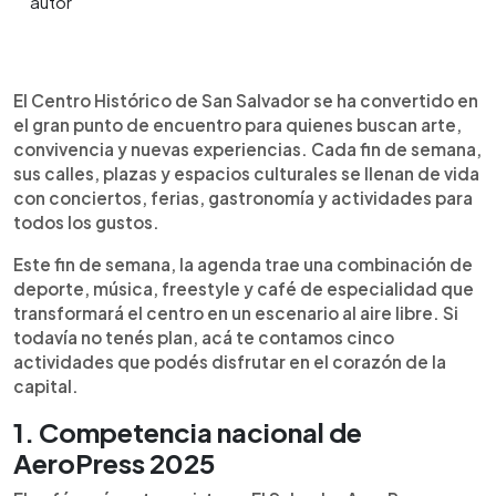
Resumen del artículo:
0:00
►
El Centro Histórico de San Salvador se consolida
Escuchar artículo
El Centro Histórico de San Salvador se ha convertido en
como el punto de encuentro cultural del país, con
el gran punto de encuentro para quienes buscan arte,
una agenda que mezcla deporte, arte y música.
convivencia y nuevas experiencias. Cada fin de semana,
Este fin de semana destacan la competencia
sus calles, plazas y espacios culturales se llenan de vida
nacional de AeroPress, la Liga Pink Run, el
con conciertos, ferias, gastronomía y actividades para
Campeonato Internacional de Freestyle y
todos los gustos.
espectáculos en el Corredor Cultural. Además, la
Biblioteca Nacional ofrecerá conciertos
Este fin de semana, la agenda trae una combinación de
nocturnos del 22 al 26 de octubre. Con cafés,
deporte, música, freestyle y café de especialidad que
ferias y espacios renovados, el centro invita a
transformará el centro en un escenario al aire libre. Si
disfrutar la ciudad de forma segura y vibrante. “El
todavía no tenés plan, acá te contamos cinco
centro histórico está vivo. Es un sitio de
actividades que podés disfrutar en el corazón de la
encuentro”, destacó la directora Adriana Larín.
capital.
1. Competencia nacional de
AeroPress 2025