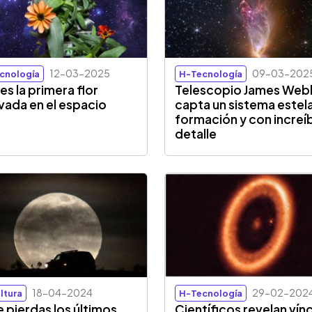
12-03-2025
09-03-202
cnología
H-Tecnología
es la primera flor
Telescopio James Web
ivada en el espacio
capta un sistema estel
formación y con increí
detalle
18-04-2024
29-02-202
ltura
H-Tecnología
e pierdas los últimos
Científicos revelan vín