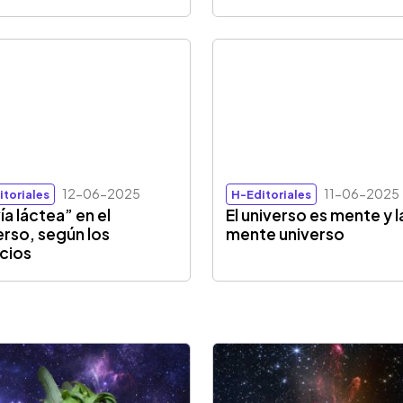
12-06-2025
11-06-2025
itoriales
H-Editoriales
ía láctea” en el
El universo es mente y l
erso, según los
mente universo
cios