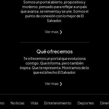
Somos un portal abierto, propositivo y
moderno, pensado para reflejar a un país
que avanza, se reinventa y se une. Somos el
punto de conexión con lo mejor de El
Salvador.
Ver mas ❯
Qué ofrecemos
Te ofrecemos un portal que evoluciona
contigo. Que informa, pero también
inspira. Que te representa. Mostramos de lo
que está hecho El Salvador.
Ver mas ❯
smo
Noticias
Vida
Entretenimiento
Deportes
Dine