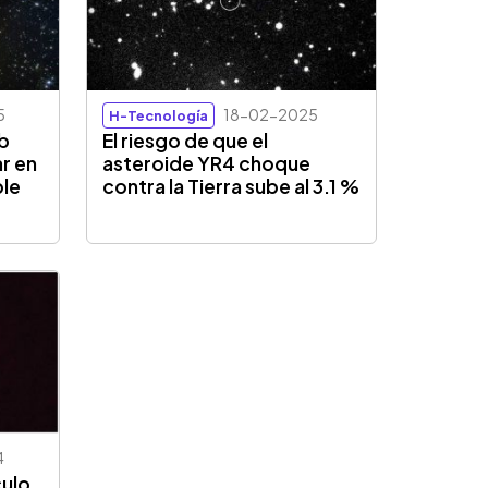
5
18-02-2025
H-Tecnología
b
El riesgo de que el
ar en
asteroide YR4 choque
ble
contra la Tierra sube al 3.1 %
4
culo