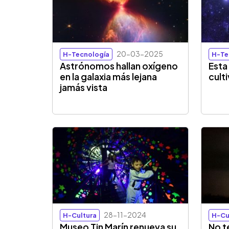
20-03-2025
H-Tecnología
H-Te
Astrónomos hallan oxígeno
Esta 
en la galaxia más lejana
cult
jamás vista
28-11-2024
H-Cultura
H-Cu
Museo Tin Marín renueva su
No t