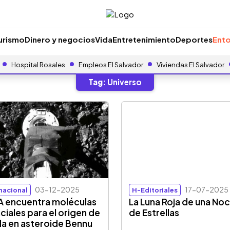
urismo
Dinero y negocios
Vida
Entretenimiento
Deportes
Ento
Hospital Rosales
Empleos El Salvador
Viviendas El Salvador
Tag:
Universo
03-12-2025
17-07-2025
rnacional
H-Editoriales
 encuentra moléculas
La Luna Roja de una No
ciales para el origen de
de Estrellas
ida en asteroide Bennu