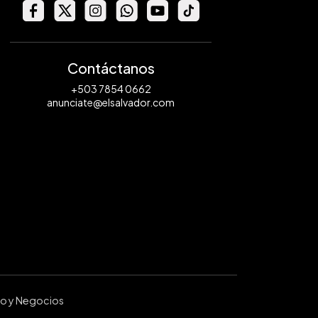
Contáctanos
+503 7854 0662
anunciate@elsalvador.com
ro y Negocios