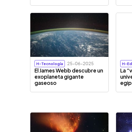
25-06-2025
H-Tecnología
H-Ed
El James Webb descubre un
La “v
exoplaneta gigante
univ
gaseoso
egip