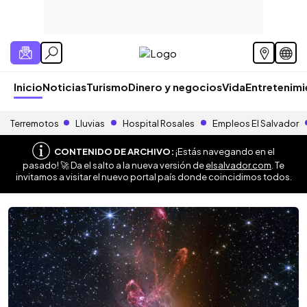
Inicio
Noticias
Turismo
Dinero y negocios
Vida
Entretenim
Terremotos
Lluvias
Hospital Rosales
Empleos El Salvador
CONTENIDO DE ARCHIVO:
¡Estás navegando en el
pasado! 🚀 Da el salto a la nueva versión de
elsalvador.com
. Te
invitamos a visitar el nuevo portal país donde coincidimos todos.