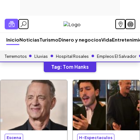
Inicio
Noticias
Turismo
Dinero y negocios
Vida
Entretenim
Terremotos
Lluvias
Hospital Rosales
Empleos El Salvador
Tag:
Tom Hanks
Escena
H-Espectaculos