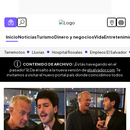
Inicio
Noticias
Turismo
Dinero y negocios
Vida
Entretenim
Terremotos
Lluvias
Hospital Rosales
Empleos El Salvador
CONTENIDO DE ARCHIVO:
¡Estás navegando en el
pasado! 🚀 Da el salto a la nueva versión de
elsalvador.com
. Te
invitamos a visitar el nuevo portal país donde coincidimos todos.