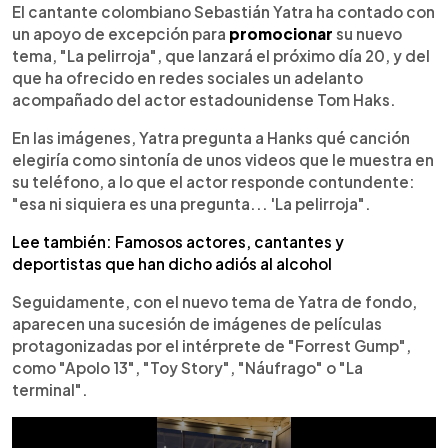
►
Escuchar artículo
El cantante colombiano Sebastián Yatra ha contado con
un apoyo de excepción para
promocionar
su nuevo
tema, "La pelirroja", que lanzará el próximo día 20, y del
que ha ofrecido en redes sociales un adelanto
acompañado del actor estadounidense Tom Haks.
En las imágenes, Yatra pregunta a Hanks qué canción
elegiría como sintonía de unos videos que le muestra en
su teléfono, a lo que el actor responde contundente:
"esa ni siquiera es una pregunta... 'La pelirroja".
Lee también: Famosos actores, cantantes y
deportistas que han dicho adiós al alcohol
Seguidamente, con el nuevo tema de Yatra de fondo,
aparecen una sucesión de imágenes de películas
protagonizadas por el intérprete de "Forrest Gump",
como "Apolo 13", "Toy Story", "Náufrago" o "La
terminal".