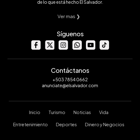
de lo que está hecho El Salvador.
Ver mas ❯
Síguenos
Contáctanos
+503 7854 0662
anunciate@elsalvador.com
Inicio
Turismo
Noticias
Vida
Entretenimiento
Deportes
Dinero y Negocios