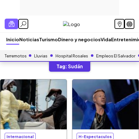
Inicio
Noticias
Turismo
Dinero y negocios
Vida
Entretenim
Terremotos
Lluvias
Hospital Rosales
Empleos El Salvador
Tag:
Sudán
Internacional
H-Espectaculos