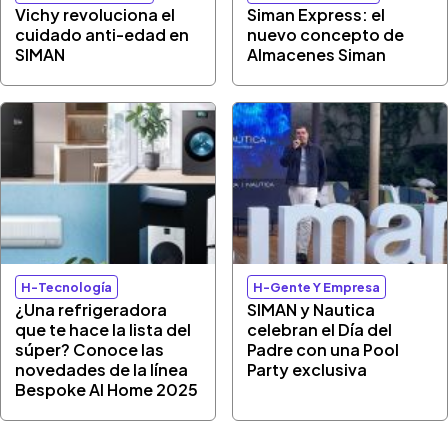
Vichy revoluciona el
Siman Express: el
cuidado anti-edad en
nuevo concepto de
SIMAN
Almacenes Siman
H-Tecnología
H-Gente Y Empresa
¿Una refrigeradora
SIMAN y Nautica
que te hace la lista del
celebran el Día del
súper? Conoce las
Padre con una Pool
novedades de la línea
Party exclusiva
Bespoke AI Home 2025