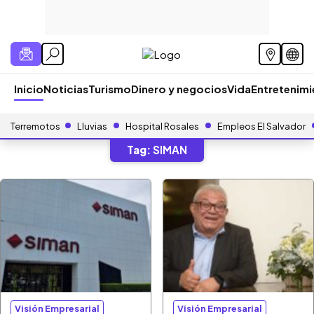
Inicio
Noticias
Turismo
Dinero y negocios
Vida
Entretenim
Terremotos
Lluvias
Hospital Rosales
Empleos El Salvador
Tag:
SIMAN
Visión Empresarial
Visión Empresarial