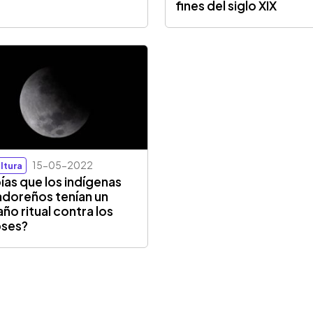
fines del siglo XIX
15-05-2022
ltura
ías que los indígenas
adoreños tenían un
año ritual contra los
pses?