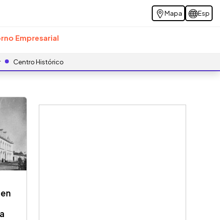
Mapa
Esp
rno Empresarial
r
Centro Histórico
gen
 a