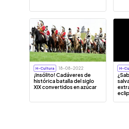
18-08-2022
H-Cultura
H-Cu
¡Insólito! Cadáveres de
¿Sab
histórica batalla del siglo
salv
XIX convertidos en azúcar
extr
ecli