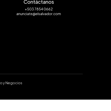
Contáctanos
+503 7854 0662
anunciate@elsalvador.com
ro y Negocios