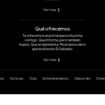
Ver mas ❯
Qué ofrecemos
Te ofrecemos un portal que evoluciona
contigo. Que informa, pero también
inspira. Que te representa. Mostramos de lo
que está hecho El Salvador.
Ver mas ❯
smo
Noticias
Vida
Entretenimiento
Deportes
Dine