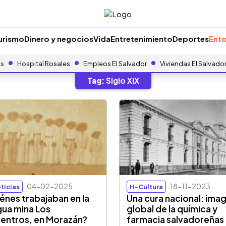
urismo
Dinero y negocios
Vida
Entretenimiento
Deportes
Ento
as
Hospital Rosales
Empleos El Salvador
Viviendas El Salvado
Tag:
Siglo XIX
04-02-2025
18-11-2023
ticias
H-Cultura
énes trabajaban en la
Una cura nacional: ima
gua mina Los
global de la química y
entros, en Morazán?
farmacia salvadoreñas