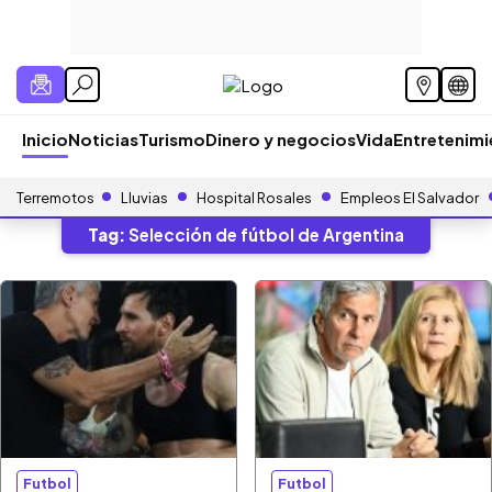
Inicio
Noticias
Turismo
Dinero y negocios
Vida
Entretenim
Terremotos
Lluvias
Hospital Rosales
Empleos El Salvador
Tag:
Selección de fútbol de Argentina
Futbol
Futbol