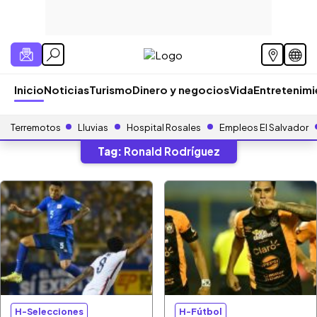
Inicio
Noticias
Turismo
Dinero y negocios
Vida
Entretenim
Terremotos
Lluvias
Hospital Rosales
Empleos El Salvador
Tag:
Ronald Rodríguez
H-Selecciones
H-Fútbol