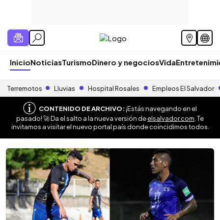
Inicio
Noticias
Turismo
Dinero y negocios
Vida
Entretenim
Terremotos
Lluvias
Hospital Rosales
Empleos El Salvador
CONTENIDO DE ARCHIVO:
¡Estás navegando en el
pasado! 🚀 Da el salto a la nueva versión de
elsalvador.com
. Te
invitamos a visitar el nuevo portal país donde coincidimos todos.