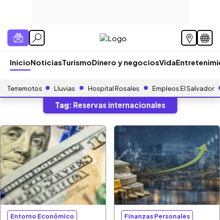
Inicio
Noticias
Turismo
Dinero y negocios
Vida
Entretenim
Terremotos
Lluvias
Hospital Rosales
Empleos El Salvador
Tag:
Reservas internacionales
Entorno Económico
Finanzas Personales