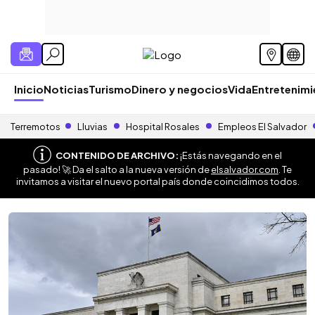
Inicio
Noticias
Turismo
Dinero y negocios
Vida
Entretenim
Terremotos
Lluvias
Hospital Rosales
Empleos El Salvador
CONTENIDO DE ARCHIVO:
¡Estás navegando en el
pasado! 🚀 Da el salto a la nueva versión de
elsalvador.com
. Te
invitamos a visitar el nuevo portal país donde coincidimos todos.