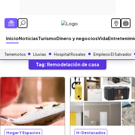
Inicio
Noticias
Turismo
Dinero y negocios
Vida
Entretenim
Terremotos
Lluvias
Hospital Rosales
Empleos El Salvador
Tag:
Remodelación de casa
Hogar Y Espacios
H-Destacados