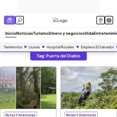
Inicio
Noticias
Turismo
Dinero y negocios
Vida
Entretenim
Terremotos
Lluvias
Hospital Rosales
Empleos El Salvador
Tag:
Puerta del Diablo
Rutas Y Aventuras
Rutas Y Aventuras