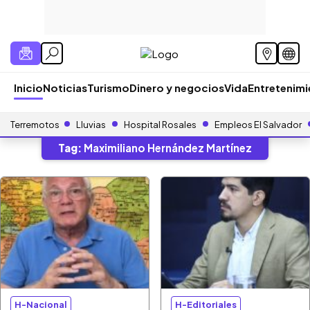
Inicio
Noticias
Turismo
Dinero y negocios
Vida
Entretenim
Terremotos
Lluvias
Hospital Rosales
Empleos El Salvador
Tag:
Maximiliano Hernández Martínez
H-Nacional
H-Editoriales