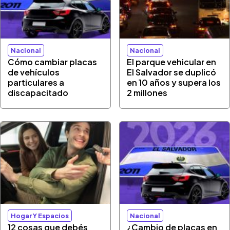
Nacional
Nacional
Cómo cambiar placas
El parque vehicular en
de vehículos
El Salvador se duplicó
particulares a
en 10 años y supera los
discapacitado
2 millones
Hogar Y Espacios
Nacional
12 cosas que debés
¿Cambio de placas en