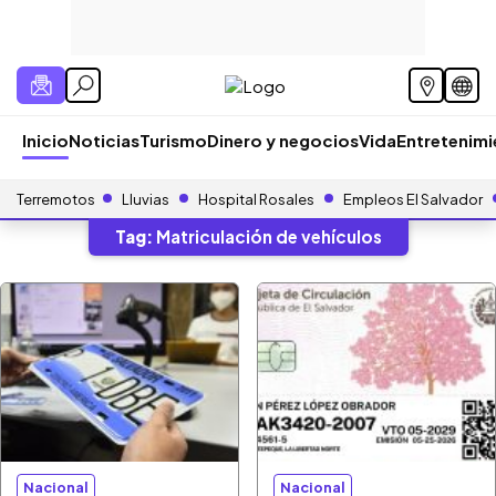
Inicio
Noticias
Turismo
Dinero y negocios
Vida
Entretenim
Terremotos
Lluvias
Hospital Rosales
Empleos El Salvador
Tag:
Matriculación de vehículos
Nacional
Nacional