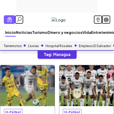
Inicio
Noticias
Turismo
Dinero y negocios
Vida
Entretenim
Terremotos
Lluvias
Hospital Rosales
Empleos El Salvador
Tag:
Managua
H-Fútbol
H-Fútbol