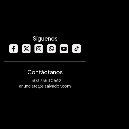
Síguenos
Contáctanos
+503 7854 0662
anunciate@elsalvador.com