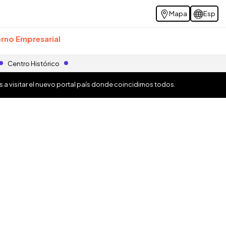
Mapa
Esp
rno Empresarial
Centro Histórico
os a visitar el nuevo portal país donde coincidimos todos.