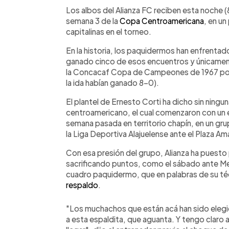
Facebook
Twitter
►
Escuchar artículo
Los albos del Alianza FC reciben esta noche 
semana 3 de la
Copa Centroamericana
, en un
capitalinas en el torneo.
En la historia, los paquidermos han enfrentad
ganado cinco de esos encuentros y únicament
la Concacaf Copa de Campeones de 1967 por 2
la ida habían ganado 8-0).
El plantel de Ernesto Corti ha dicho sin ningu
centroamericano, el cual comenzaron con un e
semana pasada en territorio chapín, en un gr
la Liga Deportiva Alajuelense ante el Plaza 
Con esa presión del grupo, Alianza ha puesto pl
sacrificando puntos, como el sábado ante M
cuadro paquidermo, que en palabras de su té
respaldo
.
"Los muchachos que están acá han sido eleg
a esta espaldita, que aguanta. Y tengo claro