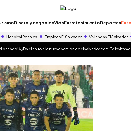
urismo
Dinero y negocios
Vida
Entretenimiento
Deportes
Ento
Hospital Rosales
Empleos El Salvador
Viviendas El Salvador
 pasado! 🚀 Da el salto a la nueva versión de
elsalvador.com
. Te invitam