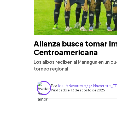
Alianza busca tomar im
Centroamericana
Los albos reciben al Managua en un due
torneo regional
Por
Josué Navarrete / @JNavarrete_E
Publicado el 13 de agosto de 2025
0:00