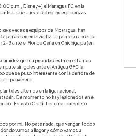
WhatsApp
Copiar link
(8:00 p.m., Disney+) al Managua FC en la
 partido que puede definir las esperanzas
o seis veces a equipos de Nicaragua, han
e perdieron en la vuelta de primera ronda de
-3 ante el Flor de Caña en Chichigalpa (en
na timidez que su prioridad está en el torneo
mpate sin goles ante el Antigua GFC la
upo que se puso interesante con la derrota de
Amador panameño.
anteles alternos en la liga nacional,
etapán. De momento no hay lesionados en el
cnico, Ernesto Corti, tienen su completo
idos por mí. No pasa nada, que vengan todos
 adónde vamos a llegar y cómo vamos a