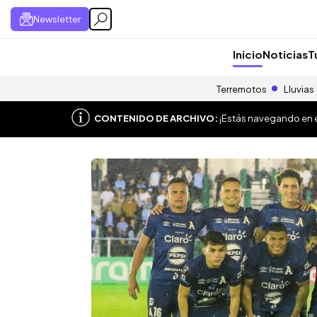
Newsletter
Inicio
Noticias
T
Terremotos
Lluvias
CONTENIDO DE ARCHIVO:
¡Estás navegando en el