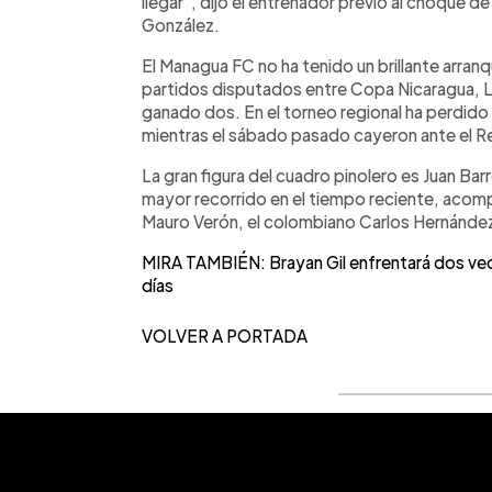
llegar", dijo el entrenador previo al choque 
González.
El Managua FC no ha tenido un brillante arra
partidos disputados entre Copa Nicaragua, L
ganado dos. En el torneo regional ha perdido 
mientras el sábado pasado cayeron ante el Rea
La gran figura del cuadro pinolero es Juan Bar
mayor recorrido en el tiempo reciente, aco
Mauro Verón, el colombiano Carlos Hernández 
MIRA TAMBIÉN: Brayan Gil enfrentará dos ve
días
VOLVER A PORTADA