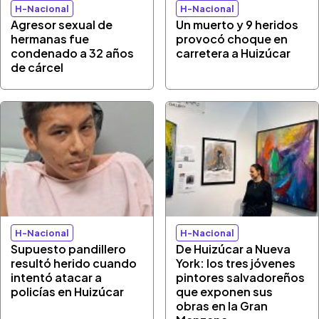
H-Nacional
H-Nacional
Agresor sexual de
Un muerto y 9 heridos
hermanas fue
provocó choque en
condenado a 32 años
carretera a Huizúcar
de cárcel
H-Nacional
H-Nacional
Supuesto pandillero
De Huizúcar a Nueva
resultó herido cuando
York: los tres jóvenes
intentó atacar a
pintores salvadoreños
policías en Huizúcar
que exponen sus
obras en la Gran