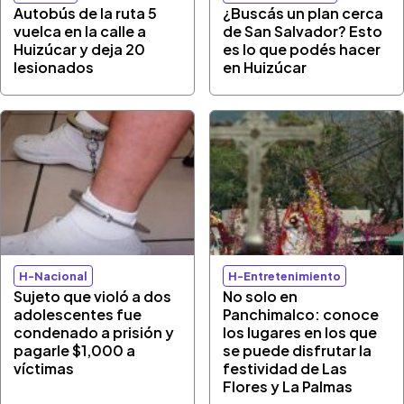
Autobús de la ruta 5
¿Buscás un plan cerca
vuelca en la calle a
de San Salvador? Esto
Huizúcar y deja 20
es lo que podés hacer
lesionados
en Huizúcar
H-Nacional
H-Entretenimiento
Sujeto que violó a dos
No solo en
adolescentes fue
Panchimalco: conoce
condenado a prisión y
los lugares en los que
pagarle $1,000 a
se puede disfrutar la
víctimas
festividad de Las
Flores y La Palmas