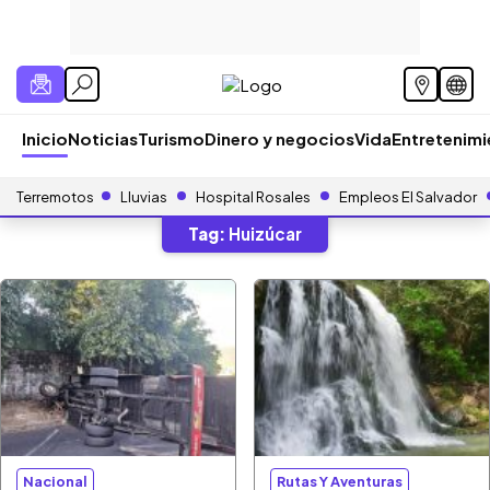
Inicio
Noticias
Turismo
Dinero y negocios
Vida
Entretenim
Terremotos
Lluvias
Hospital Rosales
Empleos El Salvador
Tag:
Huizúcar
Nacional
Rutas Y Aventuras