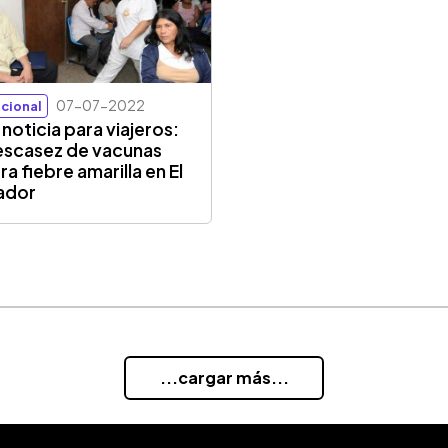
07-07-2022
cional
 noticia para viajeros:
escasez de vacunas
ra fiebre amarilla en El
ador
...cargar más...