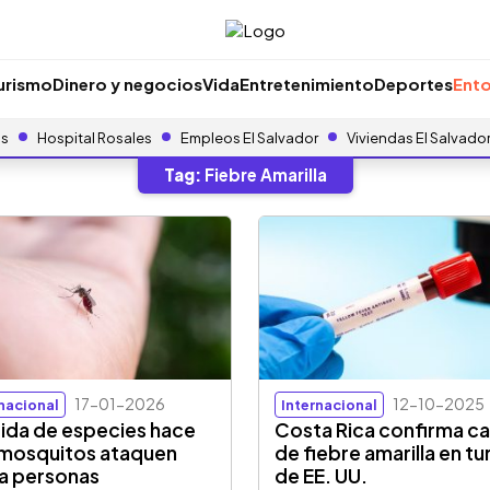
urismo
Dinero y negocios
Vida
Entretenimiento
Deportes
Ento
as
Hospital Rosales
Empleos El Salvador
Viviendas El Salvado
Tag:
Fiebre Amarilla
17-01-2026
12-10-2025
rnacional
Internacional
ida de especies hace
Costa Rica confirma c
mosquitos ataquen
de fiebre amarilla en tu
a personas
de EE. UU.