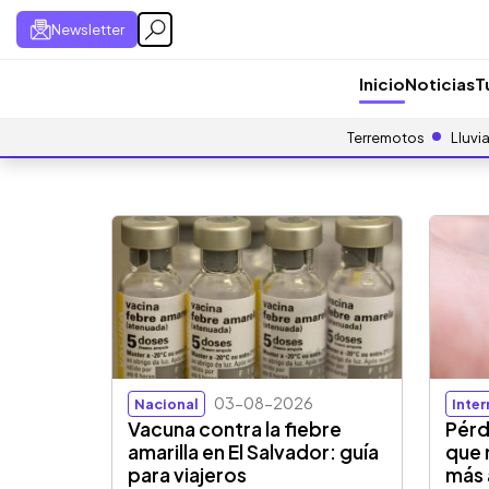
Newsletter
Inicio
Noticias
T
Terremotos
Lluvi
03-08-2026
Nacional
Inte
Vacuna contra la fiebre
Pérd
amarilla en El Salvador: guía
que 
para viajeros
más 