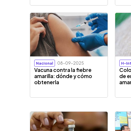
08-09-2025
Nacional
H-In
Vacuna contra la fiebre
Colo
amarilla: dónde y cómo
de e
obtenerla
amar