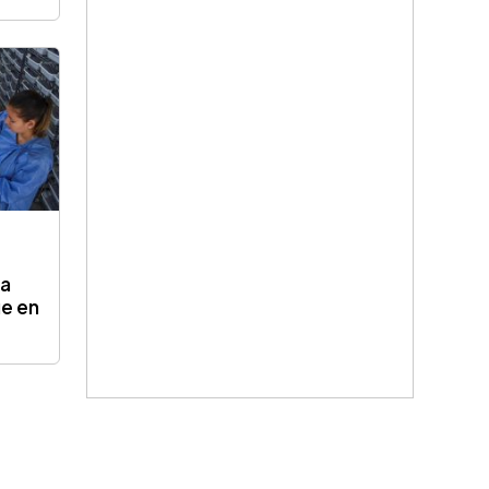
ia
ue en