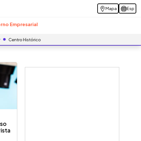
Mapa
Esp
rno Empresarial
r
Centro Histórico
aso
rista