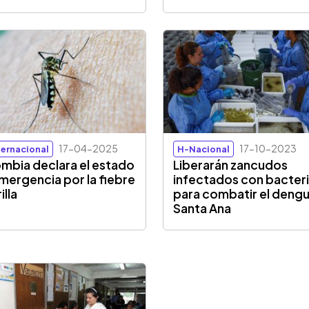
17-04-2025
17-10-2023
ternacional
H-Nacional
mbia declara el estado
Liberarán zancudos
mergencia por la fiebre
infectados con bacter
illa
para combatir el deng
Santa Ana