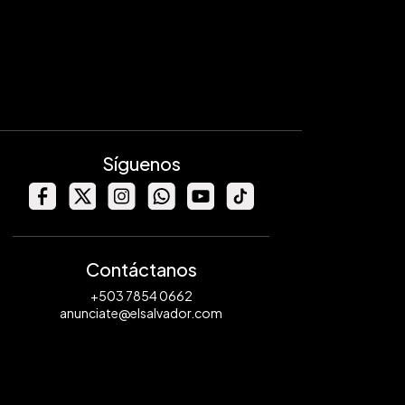
Síguenos
Contáctanos
+503 7854 0662
anunciate@elsalvador.com