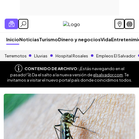
Inicio
Noticias
Turismo
Dinero y negocios
Vida
Entretenim
Terremotos
Lluvias
Hospital Rosales
Empleos El Salvador
CONTENIDO DE ARCHIVO:
¡Estás navegando en el
pasado! 🚀 Da el salto a la nueva versión de
elsalvador.com
. Te
invitamos a visitar el nuevo portal país donde coincidimos todos.