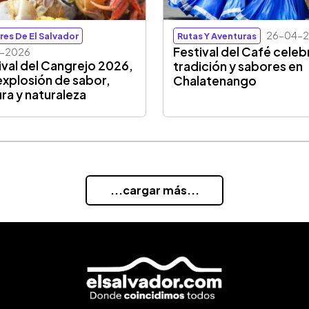
26-04-
res De El Salvador
Rutas Y Aventuras
Festival del Café celeb
5-2026
ival del Cangrejo 2026,
tradición y sabores en
explosión de sabor,
Chalatenango
ura y naturaleza
...cargar más...