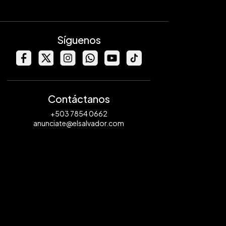
Síguenos
Contáctanos
+503 7854 0662
anunciate@elsalvador.com