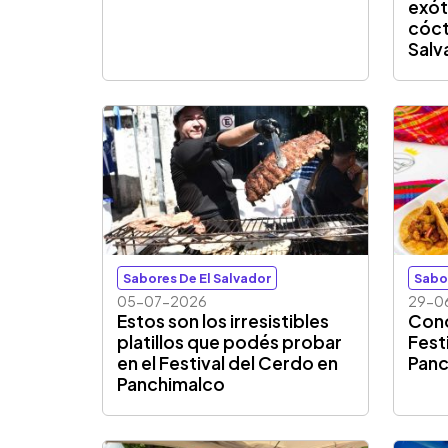
exóti
cóct
Salv
Sabores De El Salvador
Sabo
05-07-2026
29-0
Estos son los irresistibles
Cono
platillos que podés probar
Fest
en el Festival del Cerdo en
Panc
Panchimalco