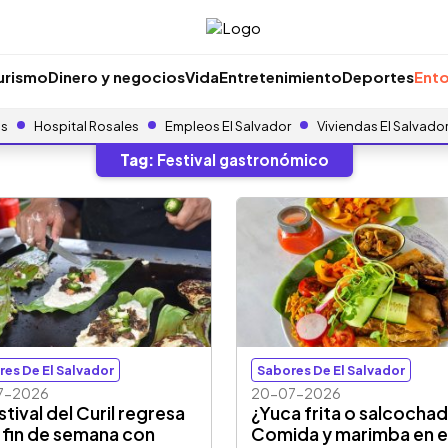
urismo
Dinero y negocios
Vida
Entretenimiento
Deportes
Ento
as
Hospital Rosales
Empleos El Salvador
Viviendas El Salvado
Tag:
Festival gastronómico
res De El Salvador
Sabores De El Salvador
7-2026
20-07-2026
stival del Curil regresa
¿Yuca frita o salcocha
 fin de semana con
Comida y marimba en e