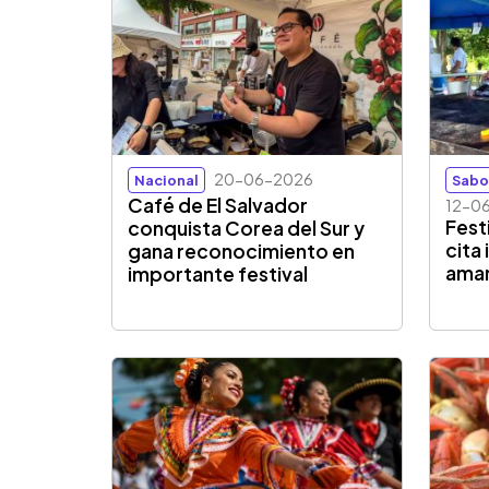
20-06-2026
Nacional
Sabo
Café de El Salvador
12-0
Fest
conquista Corea del Sur y
cita
gana reconocimiento en
aman
importante festival