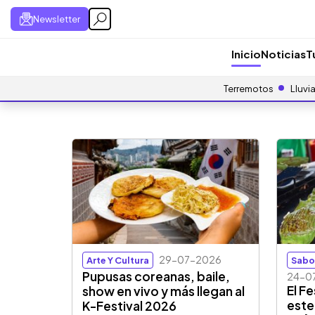
Newsletter
Inicio
Noticias
T
Terremotos
Lluvi
29-07-2026
Arte Y Cultura
Sabo
Pupusas coreanas, baile,
24-0
El Fe
show en vivo y más llegan al
este
K-Festival 2026