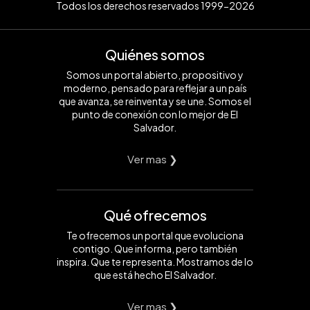
Todos los derechos reservados 1999-2026
Quiénes somos
Somos un portal abierto, propositivo y
moderno, pensado para reflejar a un país
que avanza, se reinventa y se une. Somos el
punto de conexión con lo mejor de El
Salvador.
Ver mas ❯
Qué ofrecemos
Te ofrecemos un portal que evoluciona
contigo. Que informa, pero también
inspira. Que te representa. Mostramos de lo
que está hecho El Salvador.
Ver mas ❯