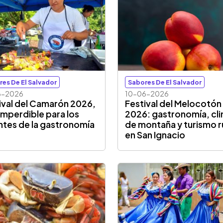
res De El Salvador
Sabores De El Salvador
6-2026
10-06-2026
ival del Camarón 2026,
Festival del Melocotón
 imperdible para los
2026: gastronomía, cl
tes de la gastronomía
de montaña y turismo r
en San Ignacio