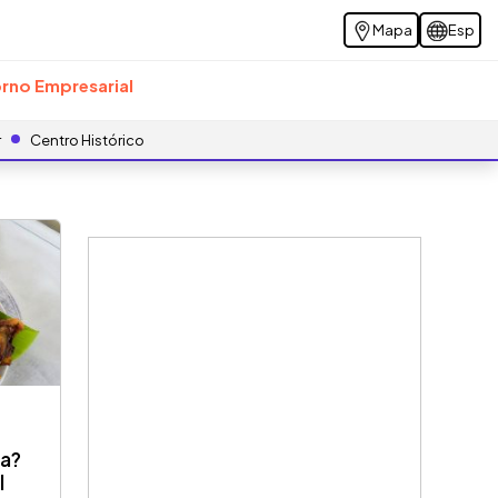
Mapa
Esp
rno Empresarial
r
Centro Histórico
da?
l