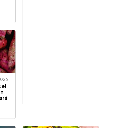
2026
 el
en
ará