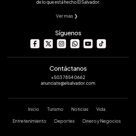
de lo que está hecho El Salvador.
Ver mas ❯
Síguenos
Contáctanos
+503 7854 0662
anunciate@elsalvador.com
Inicio
Turismo
Noticias
Vida
Entretenimiento
Deportes
Dinero y Negocios