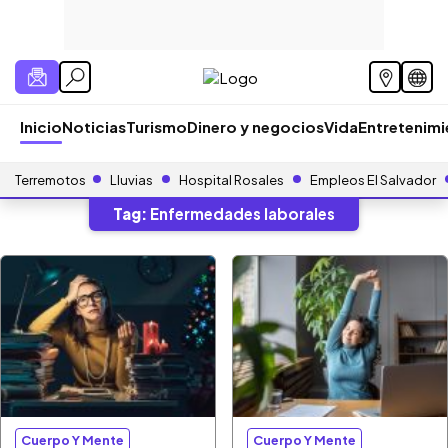
Inicio
Noticias
Turismo
Dinero y negocios
Vida
Entretenim
Terremotos
Lluvias
Hospital Rosales
Empleos El Salvador
Tag:
Enfermedades laborales
Cuerpo Y Mente
Cuerpo Y Mente