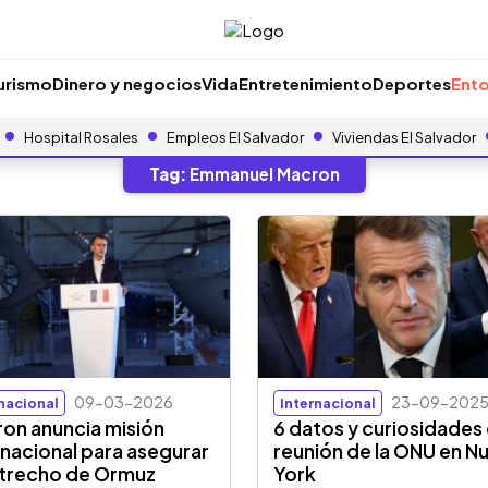
urismo
Dinero y negocios
Vida
Entretenimiento
Deportes
Ento
Hospital Rosales
Empleos El Salvador
Viviendas El Salvador
Tag:
Emmanuel Macron
09-03-2026
23-09-202
rnacional
Internacional
on anuncia misión
6 datos y curiosidades 
rnacional para asegurar
reunión de la ONU en N
strecho de Ormuz
York