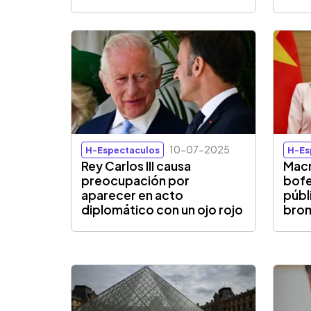
10-07-2025
H-Espectaculos
H-Es
Rey Carlos III causa
Macr
preocupación por
bofe
aparecer en acto
públ
diplomático con un ojo rojo
bro