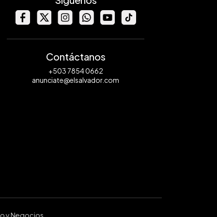
Contáctanos
+503 7854 0662
anunciate@elsalvador.com
ro y Negocios