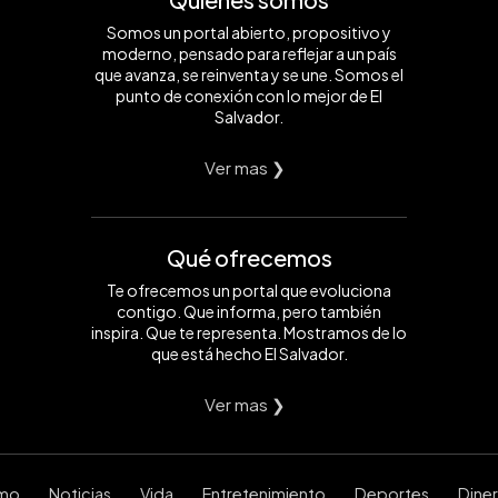
Somos un portal abierto, propositivo y
moderno, pensado para reflejar a un país
que avanza, se reinventa y se une. Somos el
punto de conexión con lo mejor de El
Salvador.
Ver mas ❯
Qué ofrecemos
Te ofrecemos un portal que evoluciona
contigo. Que informa, pero también
inspira. Que te representa. Mostramos de lo
que está hecho El Salvador.
Ver mas ❯
smo
Noticias
Vida
Entretenimiento
Deportes
Dine