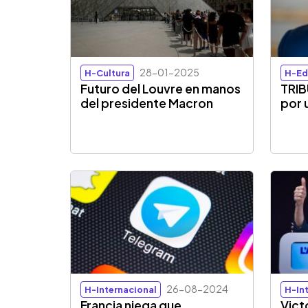
28-01-2025
H-Cultura
H-Ed
Futuro del Louvre en manos
TRIB
del presidente Macron
por 
26-08-2024
H-Internacional
H-In
Francia niega que
Vict