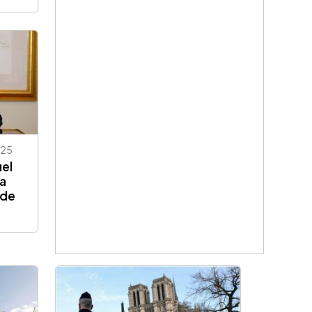
025
el
la
 de