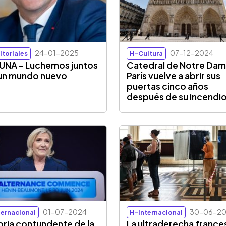
24-01-2025
07-12-2024
itoriales
H-Cultura
UNA – Luchemos juntos
Catedral de Notre Dam
un mundo nuevo
París vuelve a abrir sus
puertas cinco años
después de su incendi
01-07-2024
30-06-2
ternacional
H-Internacional
oria contundente de la
La ultraderecha france