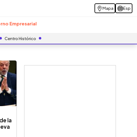
Mapa
Esp
rno Empresarial
Centro Histórico
5
de la
ueva