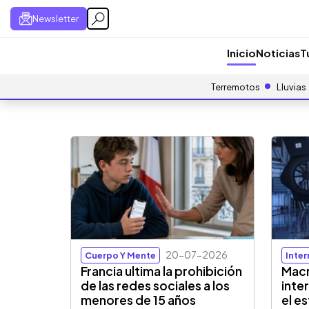
Newsletter
Inicio
Noticias
T
Terremotos
Lluvias
20-07-2026
Cuerpo Y Mente
Inte
Francia ultima la prohibición
Macr
de las redes sociales a los
inte
menores de 15 años
el e