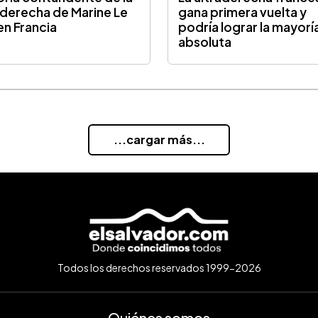
aderecha de Marine Le
gana primera vuelta y
en Francia
podría lograr la mayorí
absoluta
...cargar más...
Todos los derechos reservados 1999-2026
Quiénes somos