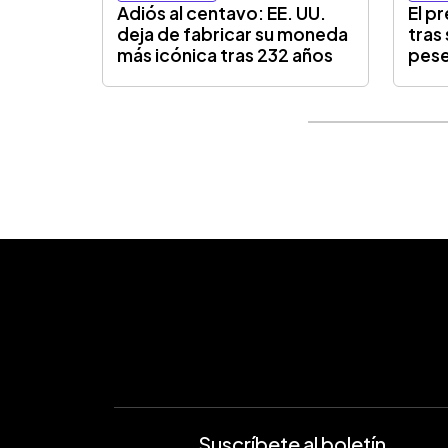
Adiós al centavo: EE. UU.
El p
deja de fabricar su moneda
tras
más icónica tras 232 años
pese
Suscríbete al boletín