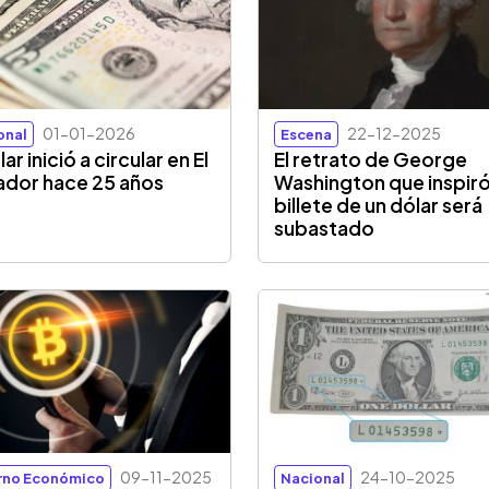
01-01-2026
22-12-2025
onal
Escena
lar inició a circular en El
El retrato de George
ador hace 25 años
Washington que inspiró
billete de un dólar será
subastado
09-11-2025
24-10-2025
rno Económico
Nacional