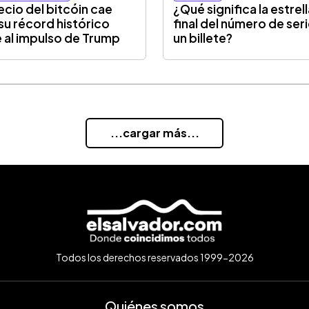
recio del bitcóin cae
¿Qué significa la estrell
 su récord histórico
final del número de ser
 al impulso de Trump
un billete?
...cargar más...
Todos los derechos reservados 1999-2026
Quiénes somos