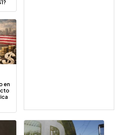
$1?
o en
acto
ica