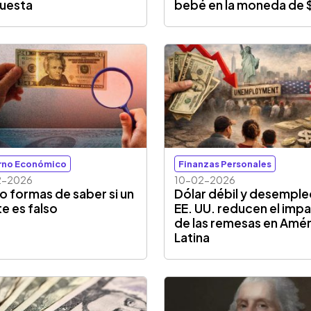
uesta
bebé en la moneda de 
rno Económico
Finanzas Personales
2-2026
10-02-2026
o formas de saber si un
Dólar débil y desemple
te es falso
EE. UU. reducen el imp
de las remesas en Amér
Latina