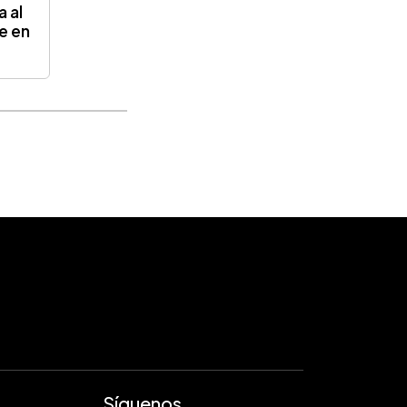
a al
ie en
Síguenos