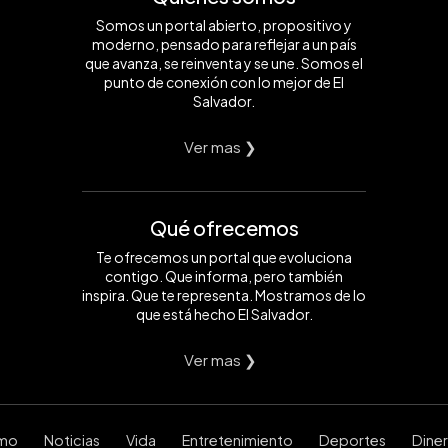
Somos un portal abierto, propositivo y
moderno, pensado para reflejar a un país
que avanza, se reinventa y se une. Somos el
punto de conexión con lo mejor de El
Salvador.
Ver mas ❯
Qué ofrecemos
Te ofrecemos un portal que evoluciona
contigo. Que informa, pero también
inspira. Que te representa. Mostramos de lo
que está hecho El Salvador.
Ver mas ❯
smo
Noticias
Vida
Entretenimiento
Deportes
Dine