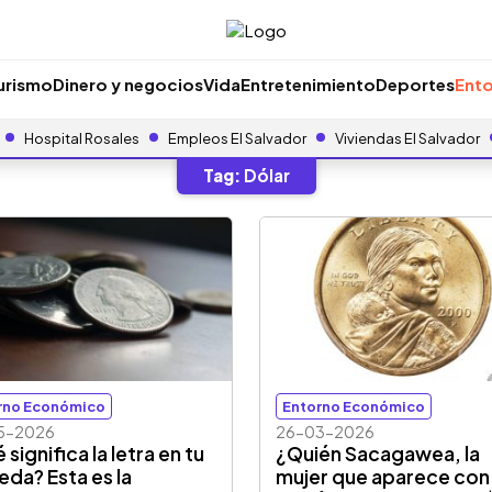
urismo
Dinero y negocios
Vida
Entretenimiento
Deportes
Ento
Hospital Rosales
Empleos El Salvador
Viviendas El Salvador
Tag:
Dólar
rno Económico
Entorno Económico
5-2026
26-03-2026
significa la letra en tu
¿Quién Sacagawea, la
da? Esta es la
mujer que aparece con