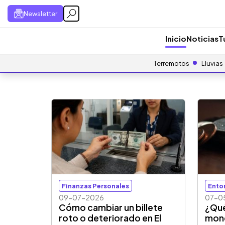
Newsletter
Inicio
Noticias
T
Terremotos
Lluvias
Finanzas Personales
Ento
09-07-2026
07-0
Cómo cambiar un billete
¿Qué 
roto o deteriorado en El
mone