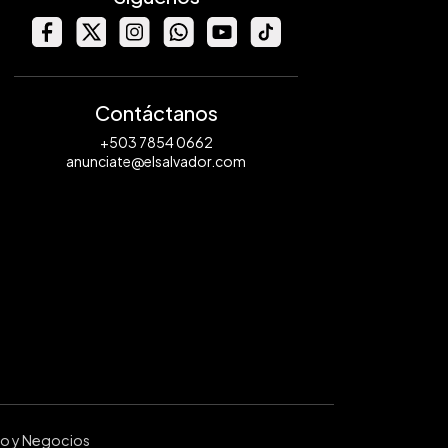
Contáctanos
+503 7854 0662
anunciate@elsalvador.com
ro y Negocios