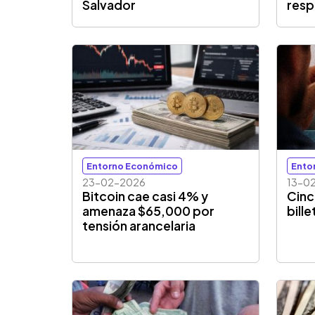
Salvador
resp
Entorno Económico
Ento
23-02-2026
13-0
Bitcoin cae casi 4% y
Cinc
amenaza $65,000 por
bille
tensión arancelaria