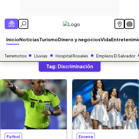
Inicio
Noticias
Turismo
Dinero y negocios
Vida
Entretenim
Terremotos
Lluvias
Hospital Rosales
Empleos El Salvador
Tag:
Discriminación
Futbol
Escena