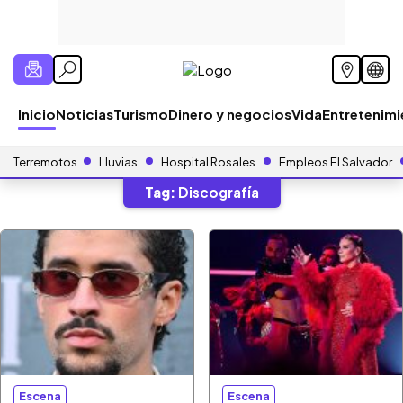
Inicio
Noticias
Turismo
Dinero y negocios
Vida
Entretenim
Terremotos
Lluvias
Hospital Rosales
Empleos El Salvador
Tag:
Discografía
Escena
Escena