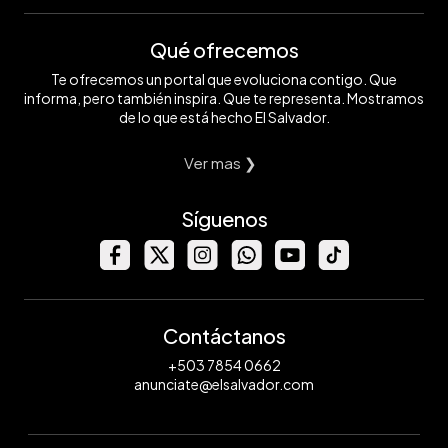
Qué ofrecemos
Te ofrecemos un portal que evoluciona contigo. Que
informa, pero también inspira. Que te representa. Mostramos
de lo que está hecho El Salvador.
Ver mas ❯
Síguenos
Contáctanos
+503 7854 0662
anunciate@elsalvador.com