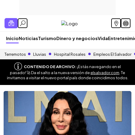
Inicio
Noticias
Turismo
Dinero y negocios
Vida
Entretenim
Terremotos
Lluvias
Hospital Rosales
Empleos El Salvador
CONTENIDO DE ARCHIVO:
¡Estás navegando en el
pasado! 🚀 Da el salto a la nueva versión de
elsalvador.com
. Te
invitamos a visitar el nuevo portal país donde coincidimos todos.