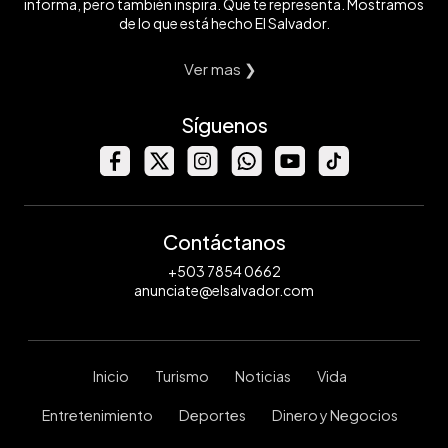
informa, pero también inspira. Que te representa. Mostramos
de lo que está hecho El Salvador.
Ver mas ❯
Síguenos
Contáctanos
+503 7854 0662
anunciate@elsalvador.com
Inicio
Turismo
Noticias
Vida
Entretenimiento
Deportes
Dinero y Negocios