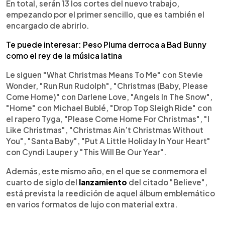
En total, serán 13 los cortes del nuevo trabajo,
empezando por el primer sencillo, que es también el
encargado de abrirlo.
Te puede interesar: Peso Pluma derroca a Bad Bunny
como el rey de la música latina
Le siguen "What Christmas Means To Me" con Stevie
Wonder, "Run Run Rudolph", "Christmas (Baby, Please
Come Home)" con Darlene Love, "Angels In The Snow",
"Home" con Michael Bublé, "Drop Top Sleigh Ride" con
el rapero Tyga, "Please Come Home For Christmas", "I
Like Christmas", "Christmas Ain’t Christmas Without
You", "Santa Baby", "Put A Little Holiday In Your Heart"
con Cyndi Lauper y "This Will Be Our Year".
Además, este mismo año, en el que se conmemora el
cuarto de siglo del
lanzamiento
del citado "Believe",
está prevista la reedición de aquel álbum emblemático
en varios formatos de lujo con material extra.