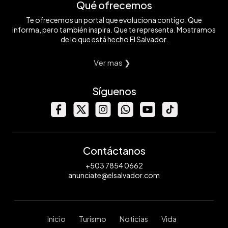
Qué ofrecemos
Te ofrecemos un portal que evoluciona contigo. Que
informa, pero también inspira. Que te representa. Mostramos
de lo que está hecho El Salvador.
Ver mas ❯
Síguenos
Contáctanos
+503 7854 0662
anunciate@elsalvador.com
Inicio
Turismo
Noticias
Vida