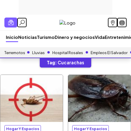
Inicio
Noticias
Turismo
Dinero y negocios
Vida
Entretenim
Terremotos
Lluvias
Hospital Rosales
Empleos El Salvador
Tag:
Cucarachas
Hogar Y Espacios
Hogar Y Espacios