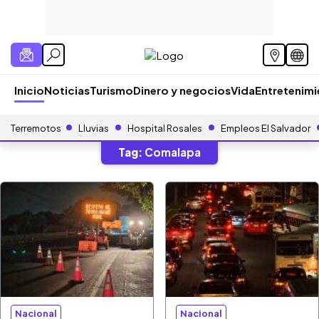
Inicio
Noticias
Turismo
Dinero y negocios
Vida
Entretenim
Terremotos
Lluvias
Hospital Rosales
Empleos El Salvador
Tag:
Comalapa
Nacional
Nacional