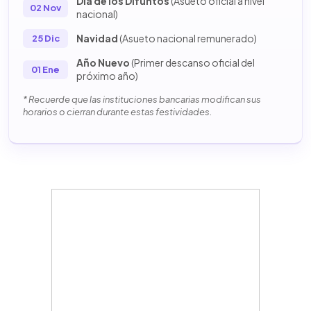
Día de los Difuntos
(Asueto oficial a nivel
02 Nov
nacional)
Navidad
(Asueto nacional remunerado)
25 Dic
Año Nuevo
(Primer descanso oficial del
01 Ene
próximo año)
* Recuerde que las instituciones bancarias modifican sus
horarios o cierran durante estas festividades.