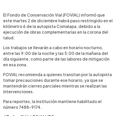
Resumen del artículo:
0:00
►
El Fondo de Conservación Vial (FOVIAL) anunció
Escuchar artículo
El Fondo de Conservación Vial (FOVIAL) informó que
que este lunes 2 de diciembre realizará trabajos
este martes 2 de diciembre habrá paso restringido en el
nocturnos en la autopista Comalapa,
kilómetro 6 de la autopista Comalapa, debido a la
específicamente en el kilómetro 6. Las obras
ejecución de obras complementarias en la corona del
consisten en intervenciones complementarias en
talud.
la corona del talud, y se desarrollarán en un horario
de 9:00 p.m. a 5:00 a.m. del día siguiente.
Los trabajos se llevarán a cabo en horario nocturno,
Durante este período habrá paso restringido en la
entre las 9:00 de la noche y las 5:00 de la mañana del
zona, por lo que se recomienda precaución a los
día siguiente, como parte de las labores de mitigación
conductores que circulen en ambos sentidos.
en esa zona.
Para más información o reportes, FOVIAL ha
puesto a disposición el número telefónico 7488-
FOVIAL recomienda a quienes transitan por la autopista
9174. Las labores forman parte de trabajos de
tomar precauciones durante ese horario, ya que se
mitigación vial.
mantendrán cierres parciales mientras se realizan las
intervenciones.
Para reportes, la institución mantiene habilitado el
número 7488-9174.