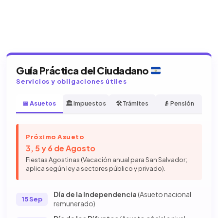
Guía Práctica del Ciudadano
Servicios y obligaciones útiles
📅 Asuetos
🏛️ Impuestos
🛠️ Trámites
👴 Pensión
Próximo Asueto
3, 5 y 6 de Agosto
Fiestas Agostinas (Vacación anual para San Salvador;
aplica según ley a sectores público y privado).
Día de la Independencia
(Asueto nacional
15 Sep
remunerado)