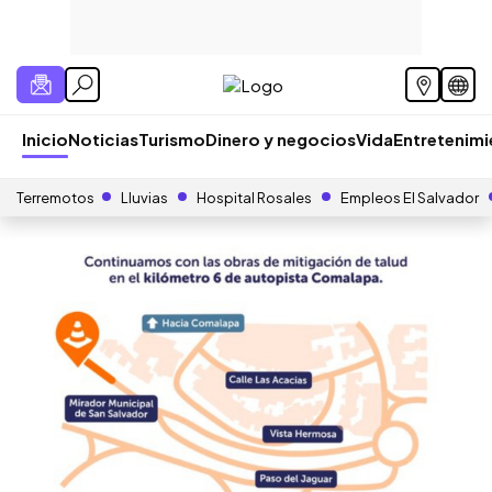
Inicio
Noticias
Turismo
Dinero y negocios
Vida
Entretenim
Terremotos
Lluvias
Hospital Rosales
Empleos El Salvador