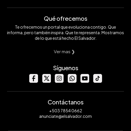
Qué ofrecemos
Te ofrecemos un portal que evoluciona contigo. Que
informa, pero también inspira. Que te representa. Mostramos
de lo que está hecho El Salvador.
Ver mas ❯
Síguenos
Contáctanos
+503 7854 0662
anunciate@elsalvador.com