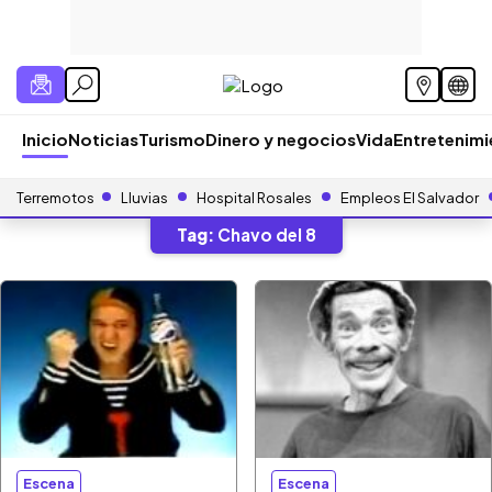
Inicio
Noticias
Turismo
Dinero y negocios
Vida
Entretenim
Terremotos
Lluvias
Hospital Rosales
Empleos El Salvador
Tag:
Chavo del 8
Escena
Escena