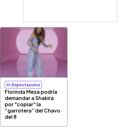
H-Espectaculos
Florinda Meza podría
demandar a Shakira
por "copiar" la
“garrotera” del Chavo
del 8