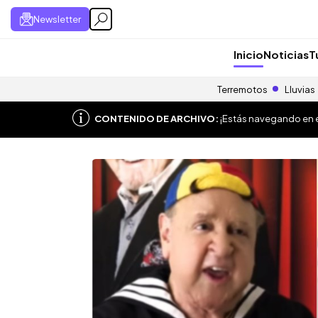
Newsletter
Inicio
Noticias
T
Terremotos
Lluvias
CONTENIDO DE ARCHIVO:
¡Estás navegando en el