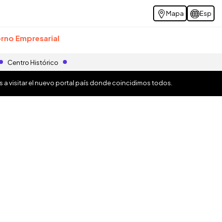
Mapa
Esp
rno Empresarial
Centro Histórico
os a visitar el nuevo portal país donde coincidimos todos.