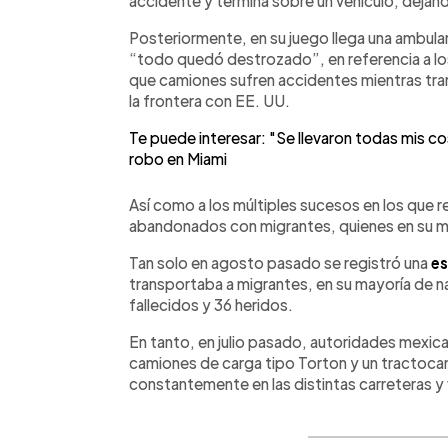
accidente y termina sobre un vehículo, deja
Posteriormente, en su juego llega una ambula
“todo quedó destrozado”, en referencia a lo
que camiones sufren accidentes mientras tra
la frontera con EE. UU.
Te puede interesar: "Se llevaron todas mis c
robo en Miami
Así como a los múltiples sucesos en los que
abandonados con migrantes, quienes en su may
Tan solo en agosto pasado se registró una
es
transportaba a migrantes, en su mayoría de n
fallecidos y 36 heridos.
En tanto, en julio pasado, autoridades mexic
camiones de carga tipo Torton y un tractocam
constantemente en las distintas carreteras y v