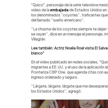
Facebook
Twitter
►
Escuchar artículo
"Quico", personaje de la serie televisiva mex
video de la
embajada
de Estados Unidos en M
los denominados “coyotes”, traficantes que 
del llamado “sueño americano”.
“La chusma de los coyotes siempre te dejan t
se vayan”, dice en un mensaje el personaje, i
Villagrán.
Lee también: Actriz Noelia Roel visita El Sal
blanco"
En el video publicado en redes sociales, "Qui
migrantes a EE.UU. y el uso de la aplicación 
Fronteriza CBP One, que agenda citas con auto
ingreso ordenado y seguro.
“Lárgate, lárgate, lárgate que me desesperas 
los Estados Unidos”, agregó.