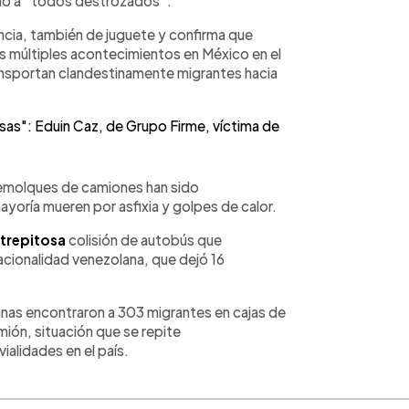
ndo a “todos destrozados”.
ncia, también de juguete y confirma que
s múltiples acontecimientos en México en el
nsportan clandestinamente migrantes hacia
osas": Eduin Caz, de Grupo Firme, víctima de
 remolques de camiones han sido
oría mueren por asfixia y golpes de calor.
trepitosa
colisión de autobús que
acionalidad venezolana, que dejó 16
anas encontraron a 303 migrantes en cajas de
ión, situación que se repite
ialidades en el país.