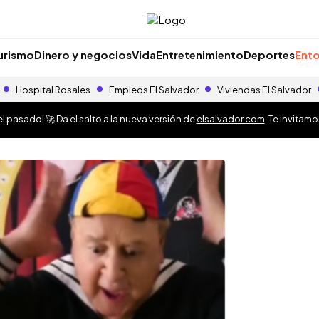
urismo
Dinero y negocios
Vida
Entretenimiento
Deportes
Ento
Hospital Rosales
Empleos El Salvador
Viviendas El Salvador
 pasado! 🚀 Da el salto a la nueva versión de
elsalvador.com
. Te invitam