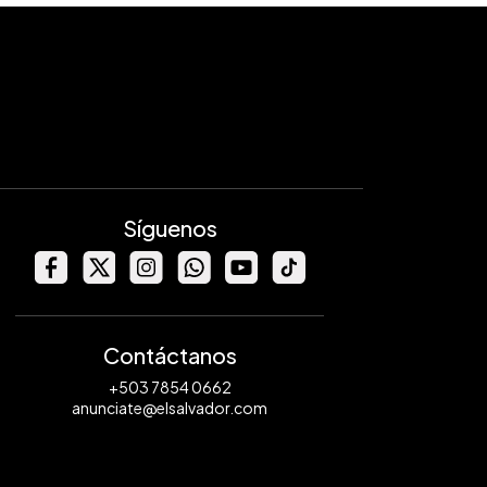
Síguenos
Contáctanos
+503 7854 0662
anunciate@elsalvador.com