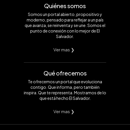
Quiénes somos
Somos un portal abierto, propositivo y
moderno, pensado para reflejar a un país
que avanza, se reinventa y se une. Somos el
punto de conexión con lo mejor de El
Salvador.
Ver mas ❯
Qué ofrecemos
Te ofrecemos un portal que evoluciona
contigo. Que informa, pero también
inspira. Que te representa. Mostramos de lo
que está hecho El Salvador.
Ver mas ❯