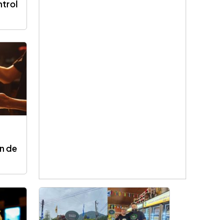
trol
r
in de