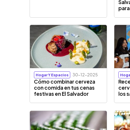
Salv
para
30-12-2025
Hogar Y Espacios
Hoga
Cómo combinar cerveza
Rece
con comida en tus cenas
cerv
festivas en El Salvador
los 