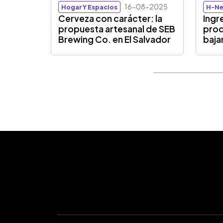
16-08-2025
Hogar Y Espacios
H-Ne
Cerveza con carácter: la
Ingr
propuesta artesanal de SEB
prod
Brewing Co. en El Salvador
baja