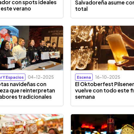
ador con spots ideales
Salvadoreña asume con
 este verano
total
04-12-2025
16-10-2025
r Y Espacios
Escena
tas navideñas con
El Oktoberfest Pilsene
eza que reinterpretan
vuelve con todo este f
sabores tradicionales
semana