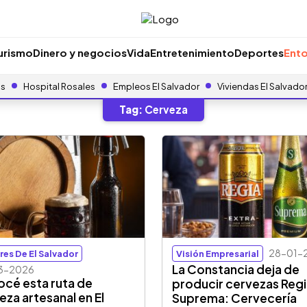
urismo
Dinero y negocios
Vida
Entretenimiento
Deportes
Ento
as
Hospital Rosales
Empleos El Salvador
Viviendas El Salvado
Tag:
Cerveza
28-01-
res De El Salvador
Visión Empresarial
La Constancia deja de
3-2026
cé esta ruta de
producir cervezas Regi
eza artesanal en El
Suprema: Cervecería