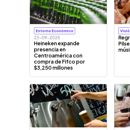
Entorno Económico
Visi
Regr
23-09-2025
Heineken expande
Pils
presencia en
músi
Centroamérica con
compra de Fifco por
$3,250 millones