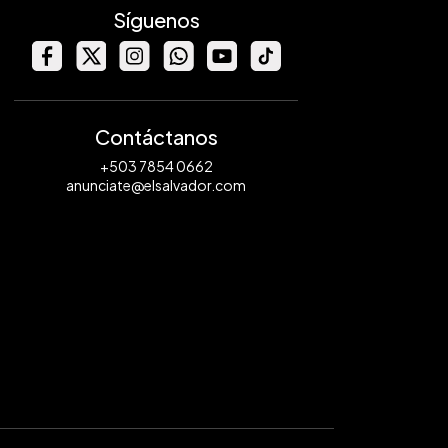
Síguenos
Contáctanos
+503 7854 0662
anunciate@elsalvador.com