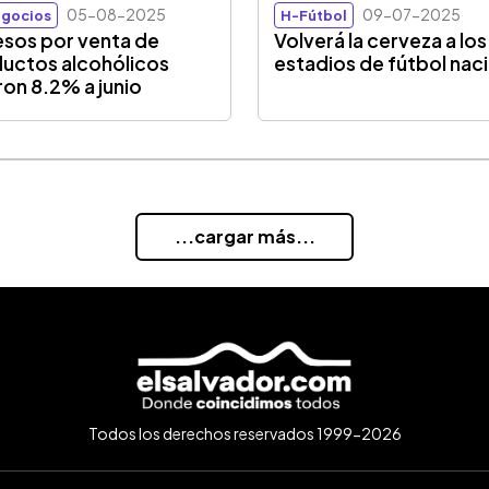
05-08-2025
09-07-2025
gocios
H-Fútbol
esos por venta de
Volverá la cerveza a los
uctos alcohólicos
estadios de fútbol nac
ron 8.2% a junio
...cargar más...
Todos los derechos reservados 1999-2026