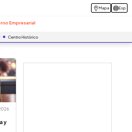
Mapa
Esp
rno Empresarial
r
Centro Histórico
2026
a y