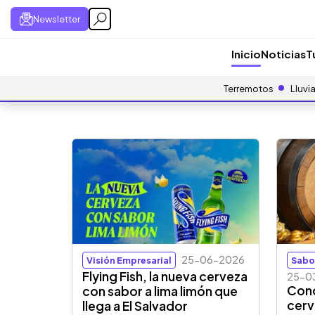
Newsletter
Inicio
Noticias
T
Terremotos
Lluvi
25-06-2026
Visión Empresarial
Sabo
Flying Fish, la nueva cerveza
25-0
Cono
con sabor a lima limón que
cerv
llega a El Salvador