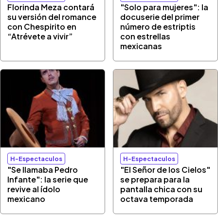
Florinda Meza contará
"Solo para mujeres": la
su versión del romance
docuserie del primer
con Chespirito en
número de estriptis
“Atrévete a vivir”
con estrellas
mexicanas
H-Espectaculos
H-Espectaculos
"Se llamaba Pedro
"El Señor de los Cielos"
Infante": la serie que
se prepara para la
revive al ídolo
pantalla chica con su
mexicano
octava temporada