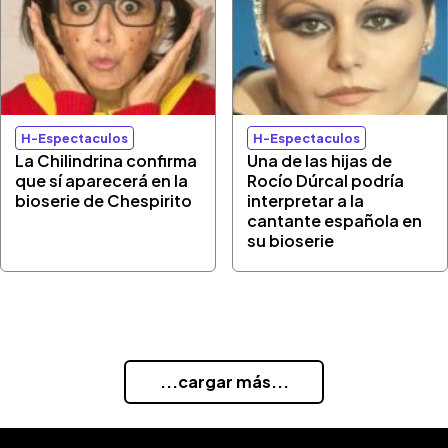
H-Espectaculos
H-Espectaculos
La Chilindrina confirma
Una de las hijas de
que sí aparecerá en la
Rocío Dúrcal podría
bioserie de Chespirito
interpretar a la
cantante española en
su bioserie
...cargar más...