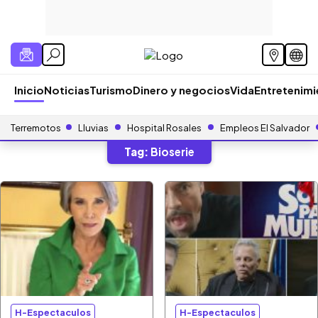
Inicio
Noticias
Turismo
Dinero y negocios
Vida
Entretenim
Terremotos
Lluvias
Hospital Rosales
Empleos El Salvador
Tag:
Bioserie
H-Espectaculos
H-Espectaculos