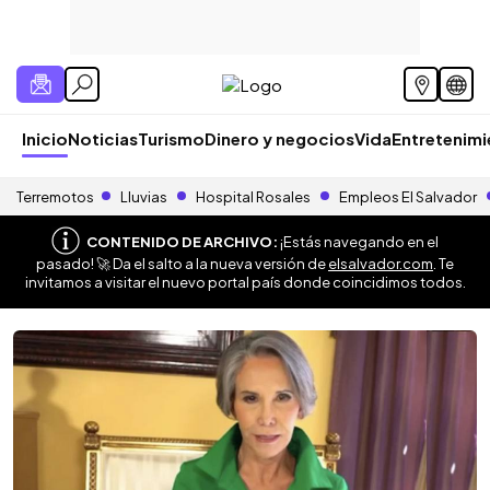
Inicio
Noticias
Turismo
Dinero y negocios
Vida
Entretenim
Terremotos
Lluvias
Hospital Rosales
Empleos El Salvador
CONTENIDO DE ARCHIVO:
¡Estás navegando en el
pasado! 🚀 Da el salto a la nueva versión de
elsalvador.com
. Te
invitamos a visitar el nuevo portal país donde coincidimos todos.