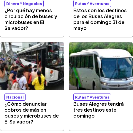
Dinero Y Negocios
Rutas Y Aventuras
¿Por qué hay menos
Estos son los destinos
circulación de buses y
de los Buses Alegres
microbuses en El
para el domingo 31 de
Salvador?
mayo
Nacional
Rutas Y Aventuras
¿Cómo denunciar
Buses Alegres tendrá
cobros de más en
tres destinos este
buses y microbuses de
domingo
El Salvador?