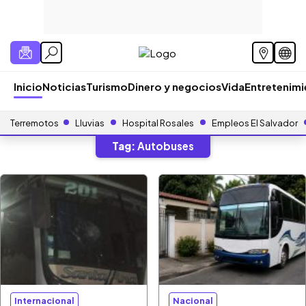
Inicio
Noticias
Turismo
Dinero y negocios
Vida
Entretenim
Terremotos
Lluvias
Hospital Rosales
Empleos El Salvador
Tag:
Autobuses
Internacional
Nacional