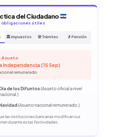
áctica del Ciudadano
y obligaciones útiles
s
🏛️ Impuestos
🛠️ Trámites
👴 Pensión
 Asueto
la Independencia (15 Sep)
acional remunerado.
Día de los Difuntos
(Asueto oficial a nivel
nacional.)
Navidad
(Asueto nacional remunerado.)
e las instituciones bancarias modifican sus
erran durante estas festividades.