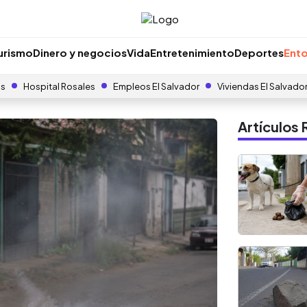
urismo
Dinero y negocios
Vida
Entretenimiento
Deportes
Ento
as
Hospital Rosales
Empleos El Salvador
Viviendas El Salvado
Artículo