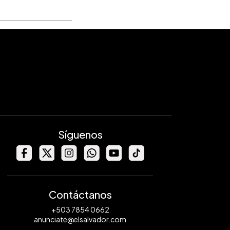
Síguenos
Contáctanos
+503 7854 0662
anunciate@elsalvador.com