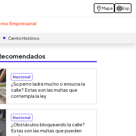
Mapa
Esp
rno Empresarial
r
Centro Histórico
s Recomendados
Nacional
¿Su perro ladra mucho o ensucia la
calle? Estas son las multas que
contempla la ley
Nacional
¿Obstáculos bloqueando la calle?
Estas son las multas que pueden