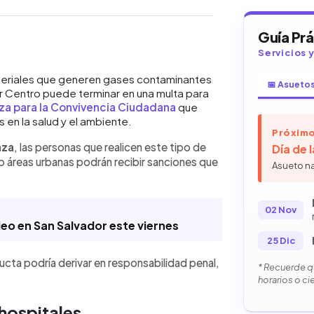
Guía Pr
Servicios 
WhatsApp
Copiar link
as, plástico u otros materiales
ateriales que generen gases contaminantes
📅 Asueto
r Centro puede terminar en una multa para
nas de San Salvador Centro podrán
a para la Convivencia Ciudadana
que
n establece el artículo 90 de la
 en la salud y el ambiente.
dana. La normativa también advierte
Próximo
n responsabilidad penal, dependiendo
nza
, las personas que realicen este tipo de
Día de 
menta cuando la quema ocurre cerca
o áreas urbanas podrán recibir sanciones que
idas o sitios históricos. La medida
Asueto n
pales orientadas a reducir la
la salud y al entorno urbano del
02 Nov
o en San Salvador este viernes
25 Dic
cta podría derivar en responsabilidad penal,
* Recuerde qu
horarios o ci
hospitales