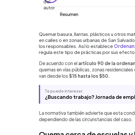
Resumen
Resumen del artículo:
0:00
Facebook
Twitter
►
Las personas que quemen basura, llant
Escuchar artículo
Quemar basura, llantas, plásticos u otros m
en calles o en zonas urbanas de San Salvado
contaminantes en calles y zonas urba
los responsables. Así lo establece
Ordenanz
recibir multas de entre $15 y $50, segú
regula este tipo de prácticas por sus efectos
Ordenanza para la Convivencia Ciuda
que estas acciones podrían derivar e
De acuerdo con el
artículo 90 de la ordena
de cada caso. Además, la sanción au
quemas en vías públicas, zonas residenciales 
de escuelas, hospitales, zonas proteg
van desde los
$15 hasta los $50.
forma parte de las regulaciones munici
contaminación y evitar afectaciones a 
municipio.
Te puede interesar:
¿Buscando trabajo? Jornada de emple
La normativa también advierte que esta condu
dependiendo de las circunstancias del caso.
Quema cerca de escuelas y 