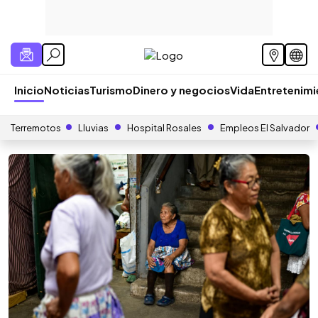
Inicio
Noticias
Turismo
Dinero y negocios
Vida
Entretenim
Terremotos
Lluvias
Hospital Rosales
Empleos El Salvador