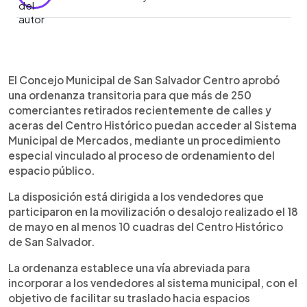
Resumen del artículo:
0:00
►
El Concejo Municipal de San Salvador Centro
Escuchar artículo
El Concejo Municipal de San Salvador Centro aprobó
aprobó una ordenanza transitoria para incorporar
una ordenanza transitoria para que más de 250
al Sistema Municipal de Mercados a comerciantes
comerciantes retirados recientemente de calles y
desalojados del Centro Histórico, mediante un
aceras del Centro Histórico puedan acceder al Sistema
régimen especial que reduce requisitos y permite
Municipal de Mercados, mediante un procedimiento
optar a puestos según disponibilidad municipal.
especial vinculado al proceso de ordenamiento del
espacio público.
La disposición está dirigida a los vendedores que
participaron en la movilización o desalojo realizado el 18
de mayo en al menos 10 cuadras del Centro Histórico
de San Salvador.
La ordenanza establece una vía abreviada para
incorporar a los vendedores al sistema municipal, con el
objetivo de facilitar su traslado hacia espacios