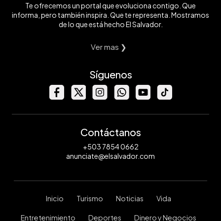
Te ofrecemos un portal que evoluciona contigo. Que
informa, pero también inspira. Que te representa. Mostramos
de lo que está hecho El Salvador.
Ver mas ❯
Síguenos
Contáctanos
+503 7854 0662
anunciate@elsalvador.com
Inicio
Turismo
Noticias
Vida
Entretenimiento
Deportes
Dinero y Negocios