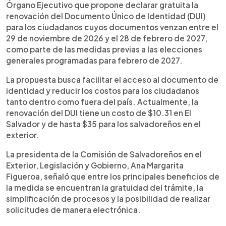
impulsada por el Ejecutivo para permitir la
Órgano Ejecutivo que propone declarar gratuita la
renovación gratuita del Documento Único de
renovación del Documento Único de Identidad (DUI)
Identidad (DUI) a salvadoreños cuyos
para los ciudadanos cuyos documentos venzan entre el
documentos venzan entre noviembre de 2026 y
29 de noviembre de 2026 y el 28 de febrero de 2027,
febrero de 2027. La propuesta busca facilitar la
como parte de las medidas previas a las elecciones
actualización del documento antes de las
generales programadas para febrero de 2027.
elecciones generales de 2027 y reducir costos
para ciudadanos dentro y fuera del país.
La propuesta busca facilitar el acceso al documento de
identidad y reducir los costos para los ciudadanos
tanto dentro como fuera del país. Actualmente, la
renovación del DUI tiene un costo de $10.31 en El
Salvador y de hasta $35 para los salvadoreños en el
exterior.
La presidenta de la Comisión de Salvadoreños en el
Exterior, Legislación y Gobierno, Ana Margarita
Figueroa, señaló que entre los principales beneficios de
la medida se encuentran la gratuidad del trámite, la
simplificación de procesos y la posibilidad de realizar
solicitudes de manera electrónica.