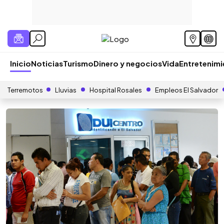
Inicio
Noticias
Turismo
Dinero y negocios
Vida
Entretenim
Terremotos
Lluvias
Hospital Rosales
Empleos El Salvador