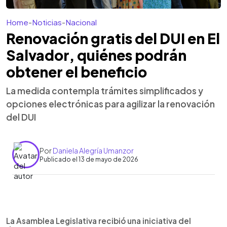
Home
-
Noticias
-
Nacional
Renovación gratis del DUI en El
Salvador, quiénes podrán
obtener el beneficio
La medida contempla trámites simplificados y
opciones electrónicas para agilizar la renovación
del DUI
Por
Daniela Alegría Umanzor
Publicado el 13 de mayo de 2026
Resumen del artículo:
0:00
►
La Asamblea Legislativa analiza una iniciativa
Escuchar artículo
La Asamblea Legislativa recibió una iniciativa del