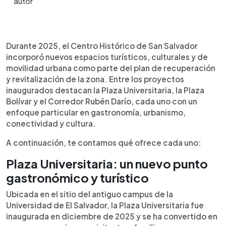
Resumen del artículo:
0:00
►
En 2025, el Centro Histórico de San Salvador
Escuchar artículo
Durante 2025, el Centro Histórico de San Salvador
incorporó tres proyectos clave: la Plaza
incorporó nuevos espacios turísticos, culturales y de
Universitaria, la Plaza Bolívar y el Corredor Rubén
movilidad urbana como parte del plan de recuperación
Darío. La Plaza Universitaria, construida en el
y revitalización de la zona. Entre los proyectos
antiguo campus de la UES, ofrece gastronomía,
inaugurados destacan la Plaza Universitaria, la Plaza
áreas verdes y un carrusel infantil. La Plaza Bolívar
Bolívar y el Corredor Rubén Darío, cada uno con un
fue reabierta tras cinco años con nuevo diseño
enfoque particular en gastronomía, urbanismo,
urbano y reubicación del monumento de Simón
conectividad y cultura.
Bolívar. Por su parte, el Corredor Rubén Darío fue
renovado con adoquines, cableado subterráneo,
A continuación, te contamos qué ofrece cada uno:
iluminación moderna y una ciclovía de 2 km. Estas
Plaza Universitaria: un nuevo punto
obras forman parte de la revitalización del centro
capitalino como espacio turístico, cultural y
gastronómico y turístico
peatonal.
Ubicada en el sitio del antiguo campus de la
Universidad de El Salvador, la Plaza Universitaria fue
inaugurada en diciembre de 2025 y se ha convertido en