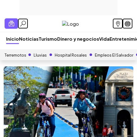
Inicio
Noticias
Turismo
Dinero y negocios
Vida
Entretenim
Terremotos
Lluvias
Hospital Rosales
Empleos El Salvador