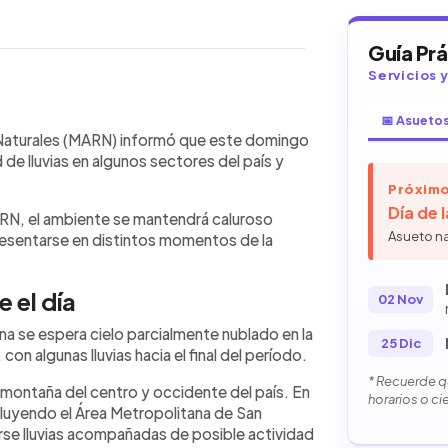
Guía Pr
Servicios 
📅 Asueto
WhatsApp
Copiar link
cursos Naturales (MARN) informó que
 Naturales (MARN) informó que este domingo
o en El Salvador, con probabilidad
 de lluvias en algunos sectores del país y
s. Por la mañana se espera cielo
Próximo
volcánica y la zona norte, con algunas
Día de 
RN, el ambiente se mantendrá caluroso
ante la tarde se prevén precipitaciones
Asueto n
presentarse en distintos momentos de la
idente. En la noche aumentará la
litana de San Salvador y Santa Ana,
ca. El viento estará del noreste entre
 el día
02 Nov
 km/h. Las autoridades recomiendan
ana se espera cielo parcialmente nublado en la
25 Dic
 con algunas lluvias hacia el final del período.
* Recuerde qu
e montaña del centro y occidente del país. En
horarios o ci
cluyendo el Área Metropolitana de San
rse lluvias acompañadas de posible actividad