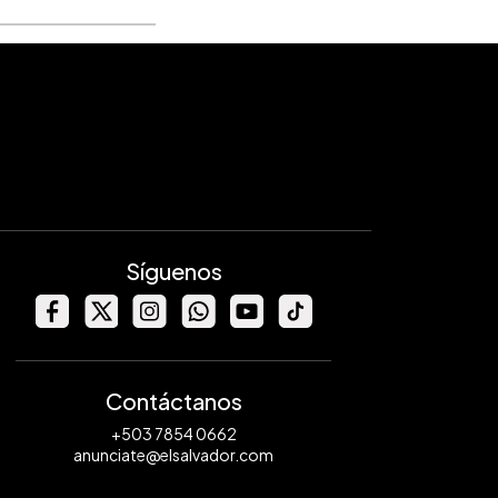
Síguenos
Contáctanos
+503 7854 0662
anunciate@elsalvador.com