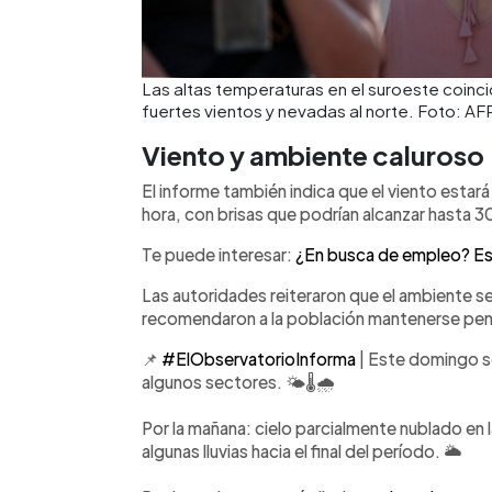
Las altas temperaturas en el suroeste coinci
fuertes vientos y nevadas al norte. Foto: AF
Viento y ambiente caluroso
El informe también indica que el viento estará
hora, con brisas que podrían alcanzar hasta 3
Te puede interesar:
¿En busca de empleo? Est
Las autoridades reiteraron que el ambiente se
recomendaron a la población mantenerse pend
📌
#ElObservatorioInforma
| Este domingo se
algunos sectores. 🌤️🌡️🌧️
Por la mañana: cielo parcialmente nublado en l
algunas lluvias hacia el final del período. 🌥️