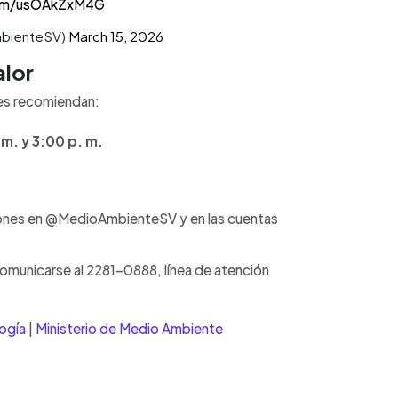
com/usOAkZxM4G
mbienteSV)
March 15, 2026
alor
des recomiendan:
 m. y 3:00 p. m.
ciones en @MedioAmbienteSV y en las cuentas
omunicarse al 2281-0888, línea de atención
ogía
|
Ministerio de Medio Ambiente