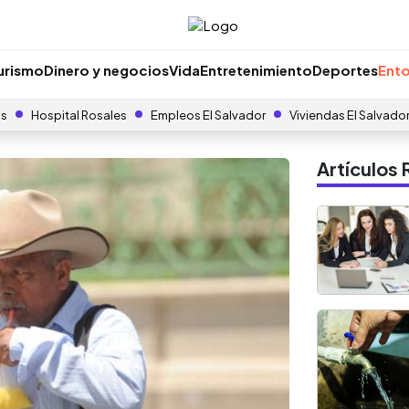
urismo
Dinero y negocios
Vida
Entretenimiento
Deportes
Ento
as
Hospital Rosales
Empleos El Salvador
Viviendas El Salvado
Artículo