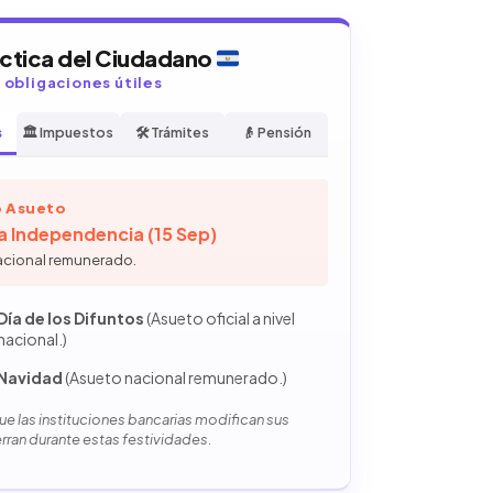
áctica del Ciudadano
y obligaciones útiles
s
🏛️ Impuestos
🛠️ Trámites
👴 Pensión
 Asueto
la Independencia (15 Sep)
acional remunerado.
Día de los Difuntos
(Asueto oficial a nivel
nacional.)
Navidad
(Asueto nacional remunerado.)
e las instituciones bancarias modifican sus
erran durante estas festividades.