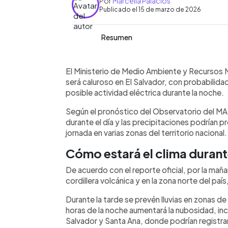
Por
Marcella Palacios
Publicado el 15 de marzo de 2026
Resumen
Resumen del artículo:
0:00
Facebook
Twitter
►
El Ministerio de Medio Ambiente y Re
Escuchar artículo
El Ministerio de Medio Ambiente y Recursos
este domingo el ambiente será caluros
será caluroso en El Salvador, con probabilidad
de lluvias en algunos sectores del paí
posible actividad eléctrica durante la noche.
parcialmente nublado en la cordillera 
Según el pronóstico del Observatorio del MA
lluvias hacia el final del período. Dur
durante el día y las precipitaciones podrían 
en zonas de montaña del centro y occ
jornada en varias zonas del territorio nacional.
nubosidad, incluyendo el Área Metropo
con lluvias y posible actividad eléctri
Cómo estará el clima durante
10 y 22 km/h, con brisas de hasta 30
seguir actualizaciones oficiales.
De acuerdo con el reporte oficial, por la mañ
cordillera volcánica y en la zona norte del país,
Durante la tarde se prevén lluvias en zonas d
horas de la noche aumentará la nubosidad, in
Salvador y Santa Ana, donde podrían registra