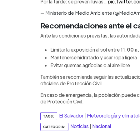
Por la tarde: se prevén lluvias…
pic.twitter.
— Ministerio de Medio Ambiente (@MedioA
Recomendaciones ante el c
Ante las condiciones previstas, las autorida
Limitar la exposición al sol entre
11:00 a.
Mantenerse hidratado y usar ropa ligera
Evitar quemas agrícolas o al aire libre
También se recomienda seguir las actualiza
oficiales de Protección Civil.
En caso de emergencia, la población puede c
de Protección Civil.
El Salvador
|
Meteorología y climatol
TAGS:
Noticias
|
Nacional
CATEGORIA: