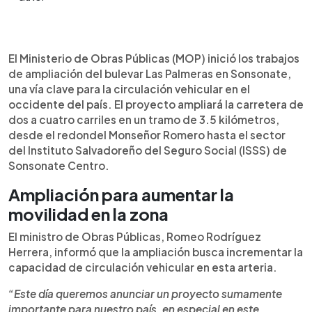
Resumen del artículo:
0:00
►
El Ministerio de Obras Públicas inició la ampliación
Escuchar artículo
El Ministerio de Obras Públicas (MOP) inició los trabajos
del bulevar Las Palmeras en Sonsonate, una vía
de ampliación del bulevar Las Palmeras en Sonsonate,
clave para la movilidad en el occidente del país. El
una vía clave para la circulación vehicular en el
proyecto contempla ampliar de dos a cuatro
occidente del país. El proyecto ampliará la carretera de
carriles un tramo de 3.5 kilómetros, desde el
dos a cuatro carriles en un tramo de 3.5 kilómetros,
redondel Monseñor Romero hasta el sector del
desde el redondel Monseñor Romero hasta el sector
ISSS de Sonsonate Centro. La obra incluirá
del Instituto Salvadoreño del Seguro Social (ISSS) de
iluminación, señalización vial y aceras peatonales
Sonsonate Centro.
de 1.2 metros de ancho. Además, se construirá un
par vial en la zona del ferrocarril y se sembrarán
Ampliación para aumentar la
más de 1,000 árboles. Los trabajos se realizarán
movilidad en la zona
en horario nocturno, de 8:00 p.m. a 5:00 a.m., con
una inversión superior a un millón de dólares y un
El ministro de Obras Públicas, Romeo Rodríguez
plazo estimado menor a cuatro meses.
Herrera, informó que la ampliación busca incrementar la
capacidad de circulación vehicular en esta arteria.
“Este día queremos anunciar un proyecto sumamente
importante para nuestro país, en especial en este