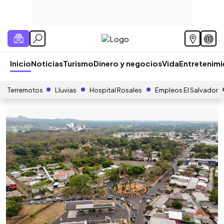
Inicio
Noticias
Turismo
Dinero y negocios
Vida
Entretenim
Terremotos
Lluvias
Hospital Rosales
Empleos El Salvador