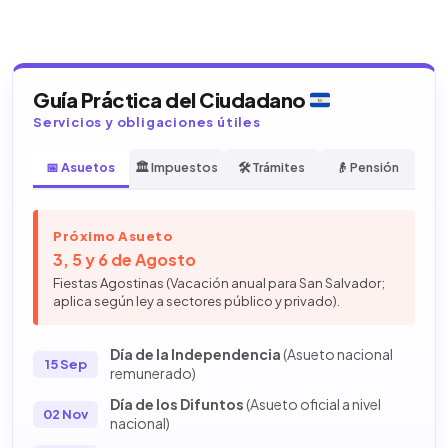
Guía Práctica del Ciudadano
Servicios y obligaciones útiles
📅 Asuetos
🏛️ Impuestos
🛠️ Trámites
👴 Pensión
Próximo Asueto
3, 5 y 6 de Agosto
Fiestas Agostinas (Vacación anual para San Salvador;
aplica según ley a sectores público y privado).
Día de la Independencia
(Asueto nacional
15 Sep
remunerado)
Día de los Difuntos
(Asueto oficial a nivel
02 Nov
nacional)