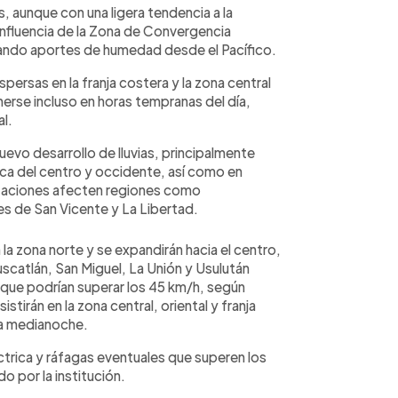
 aunque con una ligera tendencia a la
La influencia de la Zona de Convergencia
rando aportes de humedad desde el Pacífico.
spersas en la franja costera y la zona central
nerse incluso en horas tempranas del día,
al.
evo desarrollo de lluvias, principalmente
nica del centro y occidente, así como en
itaciones afecten regiones como
s de San Vicente y La Libertad.
en la zona norte y se expandirán hacia el centro,
scatlán, San Miguel, La Unión y Usulután
que podrían superar los 45 km/h, según
sistirán en la zona central, oriental y franja
la medianoche.
éctrica y ráfagas eventuales que superen los
o por la institución.