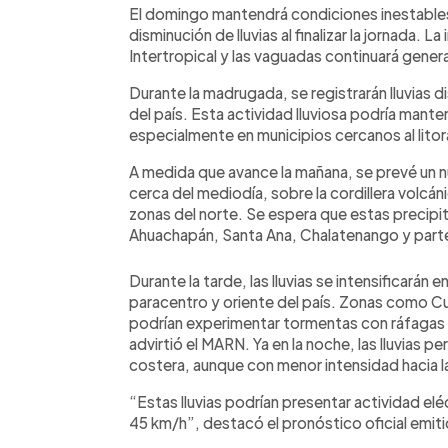
El domingo mantendrá condiciones inestables,
disminución de lluvias al finalizar la jornada. 
Intertropical y las vaguadas continuará gene
Durante la madrugada, se registrarán lluvias di
del país. Esta actividad lluviosa podría mante
especialmente en municipios cercanos al litor
A medida que avance la mañana, se prevé un nu
cerca del mediodía, sobre la cordillera volcá
zonas del norte. Se espera que estas precip
Ahuachapán, Santa Ana, Chalatenango y parte
Durante la tarde, las lluvias se intensificarán 
paracentro y oriente del país. Zonas como Cu
podrían experimentar tormentas con ráfagas 
advirtió el MARN. Ya en la noche, las lluvias per
costera, aunque con menor intensidad hacia 
“Estas lluvias podrían presentar actividad el
45 km/h”, destacó el pronóstico oficial emitid