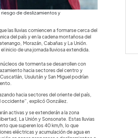
e riesgo de deslizamientos y
ue las lluvias comiencen a formarse cerca del
ánica del país y en la cadena montañosa del
tenango, Morazán, Cabañas y La Unión.
l inicio de una jornada lluviosa extendida.
s núcleos de tormenta se desarrollen con
lazamiento hacia sectores del centro y
uscatlán, Usulután y San Miguel podrían
iento.
azando hacia sectores del oriente del país,
l occidente”, explicó González.
arán activas y se extenderán a la zona
bertad, La Unión y Sonsonate. Estas lluvias
nto que superen los 40 km/h, lo que
iones eléctricas y acumulación de agua en