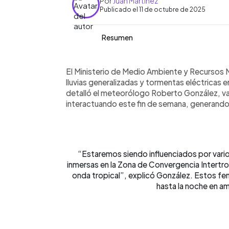
Por
Juan Martínez
Publicado el 11 de octubre de 2025
Resumen
Resumen del artículo:
0:00
Facebook
Twitter
►
Este sábado 11 de octubre se esperan l
Escuchar artículo
El Ministerio de Medio Ambiente y Recursos 
provocadas por la Zona de Convergenc
lluvias generalizadas y tormentas eléctricas e
onda tropical. Las precipitaciones inic
detalló el meteorólogo Roberto González, va
volcánica y se intensificarán durante l
interactuando este fin de semana, generando
oriente del país, con posibles ráfagas
domingo continuará el patrón lluvioso
noche. Las temperaturas se mantiene
vivas sigue presente en la costa. El
“Estaremos siendo influenciados por vari
mantenerse informado por medios ofi
inmersas en la Zona de Convergencia Intertrop
onda tropical”, explicó González. Estos fe
hasta la noche en am