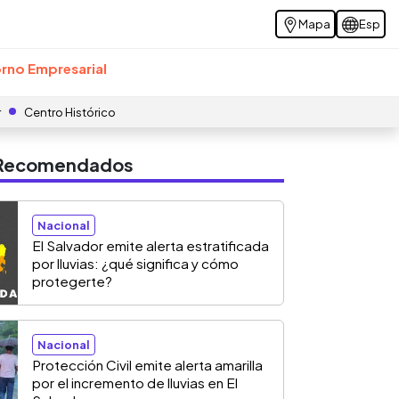
Mapa
Esp
rno Empresarial
r
Centro Histórico
s Recomendados
Nacional
El Salvador emite alerta estratificada
por lluvias: ¿qué significa y cómo
protegerte?
Nacional
Protección Civil emite alerta amarilla
por el incremento de lluvias en El