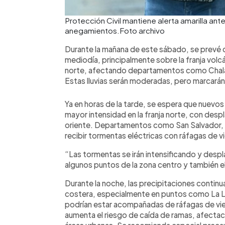
Protección Civil mantiene alerta amarilla ant
anegamientos.Foto archivo
Durante la mañana de este sábado, se prevé q
mediodía, principalmente sobre la franja volc
norte, afectando departamentos como Chala
Estas lluvias serán moderadas, pero marcarán e
Ya en horas de la tarde, se espera que nuevo
mayor intensidad en la franja norte, con desp
oriente. Departamentos como San Salvador, C
recibir tormentas eléctricas con ráfagas de v
“Las tormentas se irán intensificando y despl
algunos puntos de la zona centro y también e
Durante la noche, las precipitaciones continu
costera, especialmente en puntos como La Li
podrían estar acompañadas de ráfagas de vie
aumenta el riesgo de caída de ramas, afectac