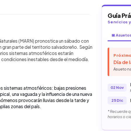
Guía Pr
Servicios 
📅 Asueto
WhatsApp
Copiar link
luvias intensas en El Salvador,
Naturales (MARN) pronostica un sábado con
ia Intertropical, una vaguada y una
n gran parte del territorio salvadoreño. Según
iarán al mediodía en la franja
rios sistemas atmosféricos estarán
Próximo
a tarde y noche en el centro, norte y
 condiciones inestables desde el mediodía.
Día de 
 de viento superiores a 40 km/h. El
Asueto n
, aunque con menor intensidad hacia la
n estables y el fenómeno de mareas
 MARN recomienda precaución y
02 Nov
os sistemas atmosféricos: bajas presiones
ciales.
ical, una vaguada y la influencia de una nueva
nómenos provocarán lluvias desde la tarde y
25 Dic
plias zonas del país.
* Recuerde qu
horarios o ci