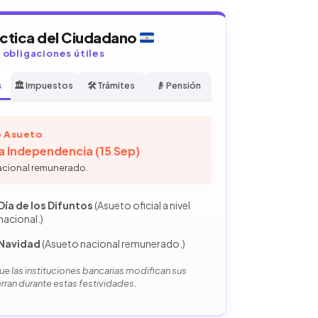
áctica del Ciudadano
y obligaciones útiles
s
🏛️ Impuestos
🛠️ Trámites
👴 Pensión
 Asueto
la Independencia (15 Sep)
acional remunerado.
Día de los Difuntos
(Asueto oficial a nivel
nacional.)
Navidad
(Asueto nacional remunerado.)
e las instituciones bancarias modifican sus
erran durante estas festividades.