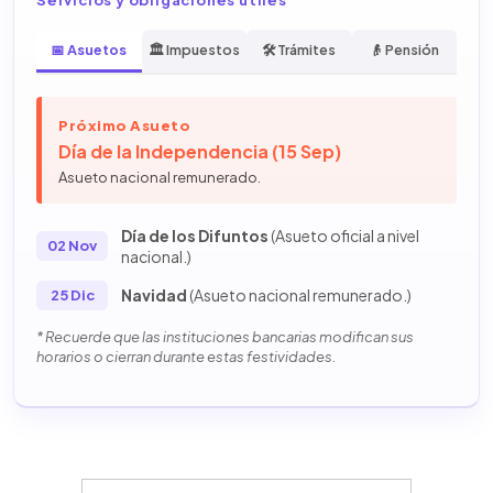
📅 Asuetos
🏛️ Impuestos
🛠️ Trámites
👴 Pensión
Próximo Asueto
Día de la Independencia (15 Sep)
Asueto nacional remunerado.
Día de los Difuntos
(Asueto oficial a nivel
02 Nov
nacional.)
Navidad
(Asueto nacional remunerado.)
25 Dic
* Recuerde que las instituciones bancarias modifican sus
horarios o cierran durante estas festividades.