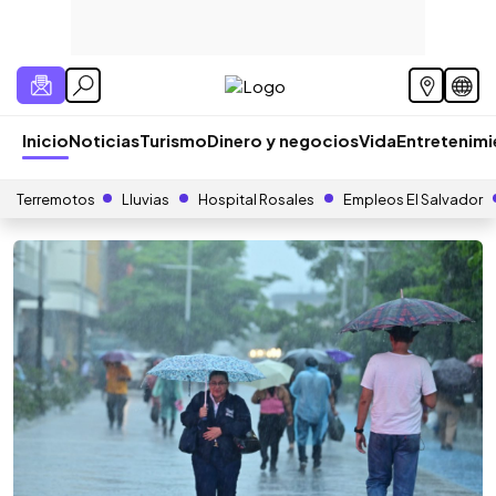
Inicio
Noticias
Turismo
Dinero y negocios
Vida
Entretenim
Terremotos
Lluvias
Hospital Rosales
Empleos El Salvador