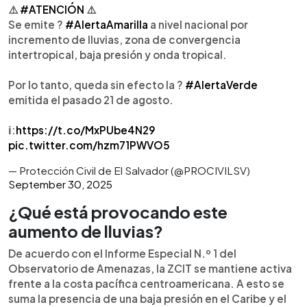
⚠️
#ATENCIÓN
⚠️
Se emite ?
#AlertaAmarilla
a nivel nacional por
incremento de lluvias, zona de convergencia
intertropical, baja presión y onda tropical.
Por lo tanto, queda sin efecto la ?
#AlertaVerde
emitida el pasado 21 de agosto.
ℹ️:
https://t.co/MxPUbe4N29
pic.twitter.com/hzm71PWVO5
— Protección Civil de El Salvador (@PROCIVILSV)
September 30, 2025
¿Qué está provocando este
aumento de lluvias?
De acuerdo con el Informe Especial N.º 1 del
Observatorio de Amenazas, la ZCIT se mantiene activa
frente a la costa pacífica centroamericana. A esto se
suma la presencia de una baja presión en el Caribe y el